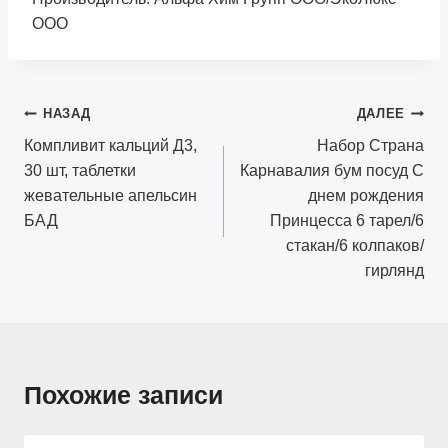
ООО
Навигация
НАЗАД
ДАЛЕЕ
по
Компливит кальций Д3,
Набор Страна
30 шт, таблетки
Карнавалия бум посуд С
записям
жевательные апельсин
днем рождения
БАД
Принцесса 6 тарел/6
стакан/6 колпаков/
гирлянд
Похожие записи