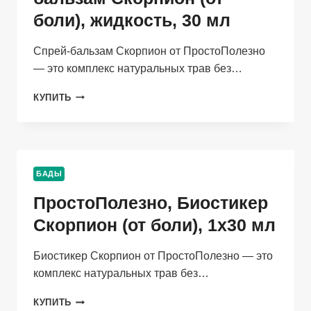
+
боли), жидкость, 30 мл
ИМЕННОЙ
СЕРТИФИКАТ
Спрей-бальзам Скорпион от ПростоПолезно
— это комплекс натуральных трав без…
ПРОСТОПОЛЕЗНО,
КУПИТЬ
СПРЕЙ-
БАЛЬЗАМ
СКОРПИОН
(ОТ
БОЛИ),
БАДЫ
ЖИДКОСТЬ,
30
ПростоПолезно, Биостикер
МЛ
Скорпион (от боли), 1х30 мл
Биостикер Скорпион от ПростоПолезно — это
комплекс натуральных трав без…
ПРОСТОПОЛЕЗНО,
КУПИТЬ