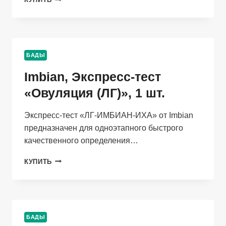
ЭКСПРЕСС-
ТЕСТ
СТРУЙНЫЙ
ДЛЯ
РАННЕГО
БАДЫ
ВЫЯВЛЕНИЯ
БЕРЕМЕННОСТИ
Imbian, Экспресс-тест
(Β-
ХГЧ),
«Овуляция (ЛГ)», 1 шт.
10ММЕ/
МЛ,
Экспресс-тест «ЛГ-ИМБИАН-ИХА» от Imbian
1
предназначен для одноэтапного быстрого
ШТ.
качественного определения…
IMBIAN,
КУПИТЬ
ЭКСПРЕСС-
ТЕСТ
«ОВУЛЯЦИЯ
(ЛГ)»,
1
БАДЫ
ШТ.