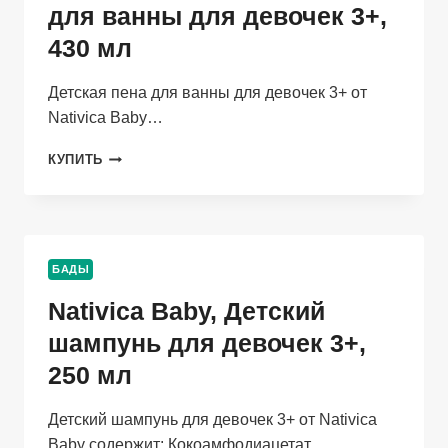
МЛ
для ванны для девочек 3+,
430 мл
Детская пена для ванны для девочек 3+ от
Nativica Baby…
NATIVICA
КУПИТЬ
BABY,
ДЕТСКАЯ
ПЕНА
ДЛЯ
ВАННЫ
БАДЫ
ДЛЯ
ДЕВОЧЕК
Nativica Baby, Детский
3+,
430
шампунь для девочек 3+,
МЛ
250 мл
Детский шампунь для девочек 3+ от Nativica
Baby содержит: Кокоамфодиацетат…