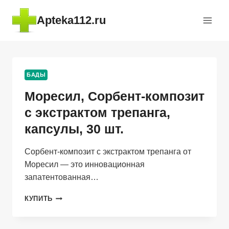
Перейти
Apteka112.ru
к
содержимому
БАДЫ
Моресил, Сорбент-композит
с экстрактом трепанга,
капсулы, 30 шт.
Сорбент-композит с экстрактом трепанга от
Моресил — это инновационная
запатентованная…
МОРЕСИЛ,
КУПИТЬ
СОРБЕНТ-
КОМПОЗИТ
С