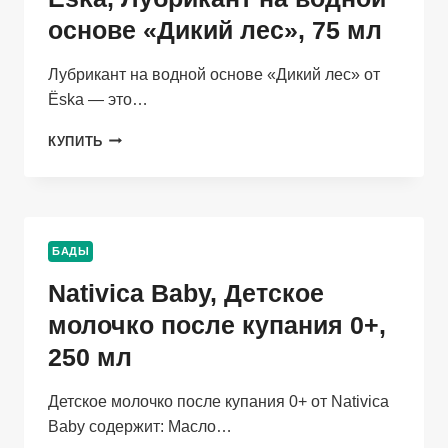
МЛ
основе «Дикий лес», 75 мл
Лубрикант на водной основе «Дикий лес» от
Ёska — это…
ЁSKA,
КУПИТЬ
ЛУБРИКАНТ
НА
ВОДНОЙ
ОСНОВЕ
«ДИКИЙ
БАДЫ
ЛЕС»,
75
Nativica Baby, Детское
МЛ
молочко после купания 0+,
250 мл
Детское молочко после купания 0+ от Nativica
Baby содержит: Масло…