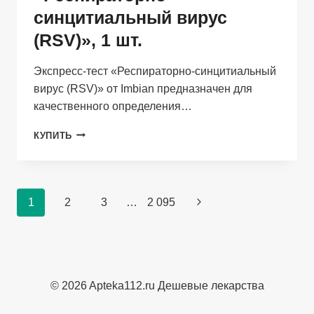
синцитиальный вирус
(RSV)», 1 шт.
Экспресс-тест «Респираторно-синцитиальный
вирус (RSV)» от Imbian предназначен для
качественного определения…
IMBIAN,
КУПИТЬ
ЭКСПРЕСС-
ТЕСТ
«РЕСПИРАТОРНО-
СИНЦИТИАЛЬНЫЙ
Навигация
1
2
3
…
2 095
Следующая
ВИРУС
(RSV)»,
по
страница
1
страницам
ШТ.
© 2026 Apteka112.ru Дешевые лекарства