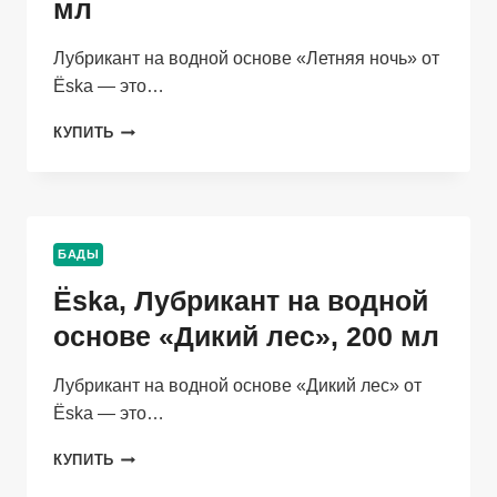
мл
Лубрикант на водной основе «Летняя ночь» от
Ёska — это…
ЁSKA,
КУПИТЬ
ЛУБРИКАНТ
НА
ВОДНОЙ
ОСНОВЕ
«ЛЕТНЯЯ
БАДЫ
НОЧЬ»,
200
Ёska, Лубрикант на водной
МЛ
основе «Дикий лес», 200 мл
Лубрикант на водной основе «Дикий лес» от
Ёska — это…
ЁSKA,
КУПИТЬ
ЛУБРИКАНТ