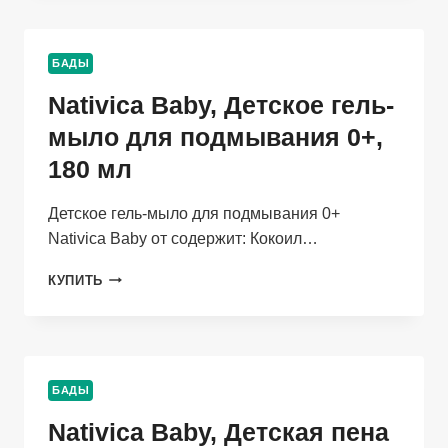
ПЕНА
ДЛЯ
ВАННЫ
БАДЫ
ДЛЯ
МАЛЬЧИКОВ
Nativica Baby, Детское гель-
3+,
430
мыло для подмывания 0+,
МЛ
180 мл
Детское гель-мыло для подмывания 0+
Nativica Baby от содержит: Кокоил…
NATIVICA
КУПИТЬ
BABY,
ДЕТСКОЕ
ГЕЛЬ-
МЫЛО
ДЛЯ
БАДЫ
ПОДМЫВАНИЯ
0+,
Nativica Baby, Детская пена
180