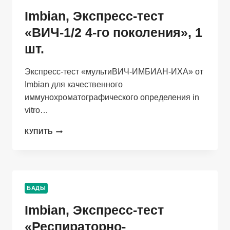
ШТ.
Imbian, Экспресс-тест
«ВИЧ-1/2 4-го поколения», 1
шт.
Экспресс-тест «мультиВИЧ-ИМБИАН-ИХА» от
Imbian для качественного
иммунохроматографического определения in
vitro…
IMBIAN,
КУПИТЬ
ЭКСПРЕСС-
ТЕСТ
«ВИЧ-1/2
4-
ГО
БАДЫ
ПОКОЛЕНИЯ»,
1
Imbian, Экспресс-тест
ШТ.
«Респираторно-