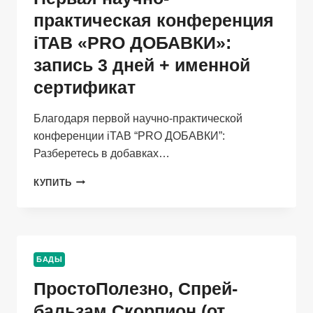
ШТ.
практическая конференция
iTAB «PRO ДОБАВКИ»:
запись 3 дней + именной
сертификат
Благодаря первой научно-практической
конференции iTAB “PRO ДОБАВКИ”:
Разберетесь в добавках…
ПЕРВАЯ
КУПИТЬ
НАУЧНО-
ПРАКТИЧЕСКАЯ
КОНФЕРЕНЦИЯ
ITAB
«PRO
БАДЫ
ДОБАВКИ»:
ЗАПИСЬ
ПростоПолезно, Спрей-
3
ДНЕЙ
бальзам Скорпион (от