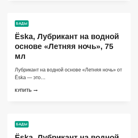
НА
ВОДНОЙ
ОСНОВЕ
«ДИКИЙ
БАДЫ
ЛЕС»,
200
Ёska, Лубрикант на водной
МЛ
основе «Летняя ночь», 75
мл
Лубрикант на водной основе «Летняя ночь» от
Ёska — это…
ЁSKA,
КУПИТЬ
ЛУБРИКАНТ
НА
ВОДНОЙ
ОСНОВЕ
«ЛЕТНЯЯ
БАДЫ
НОЧЬ»,
75
Ёska, Лубрикант на водной