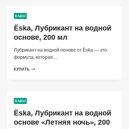
МАССАЖА
С
ГЕЛЕМ-
БАДЫ
БАЛЬЗАМОМ
ИЗ
Ёska, Лубрикант на водной
НАТУРАЛЬНЫХ
ТРАВ,
основе, 200 мл
50
МЛ
Лубрикант на водной основе от Ёska — это
формула, которая…
ЁSKA,
КУПИТЬ
ЛУБРИКАНТ
НА
ВОДНОЙ
ОСНОВЕ,
200
БАДЫ
МЛ
Ёska, Лубрикант на водной
основе «Летняя ночь», 200