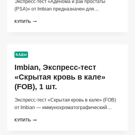
Экспресс-тест «Аденома и рак простаты
(PSA)» от Imbian предназначен для…
IMBIAN,
КУПИТЬ
ЭКСПРЕСС-
ТЕСТ
«АДЕНОМА
И
РАК
БАДЫ
ПРОСТАТЫ
(PSA)»,
Imbian, Экспресс-тест
1
ШТ.
«Скрытая кровь в кале»
(FOB), 1 шт.
Экспресс-тест «Скрытая кровь в кале» (FOB)
от Imbian — иммунохроматографический…
IMBIAN,
КУПИТЬ
ЭКСПРЕСС-
ТЕСТ