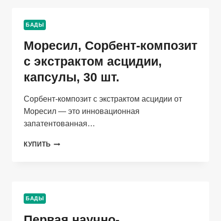
ЭКСТРАКТОМ
ТРЕПАНГА,
БАДЫ
КАПСУЛЫ,
30
Моресил, Сорбент-композит
ШТ.
с экстрактом асцидии,
капсулы, 30 шт.
Сорбент-композит с экстрактом асцидии от
Моресил — это инновационная
запатентованная…
МОРЕСИЛ,
КУПИТЬ
СОРБЕНТ-
КОМПОЗИТ
С
ЭКСТРАКТОМ
АСЦИДИИ,
БАДЫ
КАПСУЛЫ,
30
Первая научно-