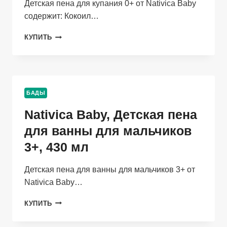
Детская пена для купания 0+ от Nativica Baby
содержит: Кокоил…
NATIVICA
КУПИТЬ
BABY,
ДЕТСКАЯ
ПЕНА
ДЛЯ
КУПАНИЯ
БАДЫ
0+,
250
Nativica Baby, Детская пена
МЛ
для ванны для мальчиков
3+, 430 мл
Детская пена для ванны для мальчиков 3+ от
Nativica Baby…
NATIVICA
КУПИТЬ
BABY,
ДЕТСКАЯ