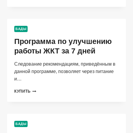
БИОСТИКЕР
СКОРПИОН
(ОТ
БОЛИ),
1Х30
БАДЫ
МЛ
Программа по улучшению
работы ЖКТ за 7 дней
Следование рекомендациям, приведённым в
данной программе, позволяет через питание
и…
ПРОГРАММА
КУПИТЬ
ПО
УЛУЧШЕНИЮ
РАБОТЫ
ЖКТ
ЗА
БАДЫ
7
ДНЕЙ