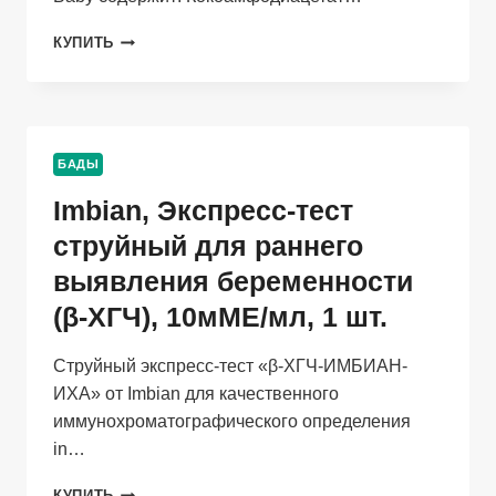
NATIVICA
КУПИТЬ
BABY,
ДЕТСКИЙ
ШАМПУНЬ
ДЛЯ
ДЕВОЧЕК
БАДЫ
3+,
250
Imbian, Экспресс-тест
МЛ
струйный для раннего
выявления беременности
(β-ХГЧ), 10мМЕ/мл, 1 шт.
Струйный экспресс-тест «β-ХГЧ-ИМБИАН-
ИХА» от Imbian для качественного
иммунохроматографического определения
in…
IMBIAN,
КУПИТЬ