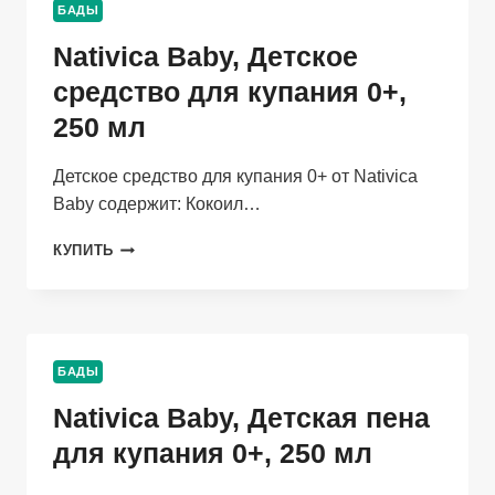
БАДЫ
3+,
250
Nativica Baby, Детское
МЛ
средство для купания 0+,
250 мл
Детское средство для купания 0+ от Nativica
Baby содержит: Кокоил…
NATIVICA
КУПИТЬ
BABY,
ДЕТСКОЕ
СРЕДСТВО
ДЛЯ
КУПАНИЯ
БАДЫ
0+,
250
Nativica Baby, Детская пена
МЛ
для купания 0+, 250 мл