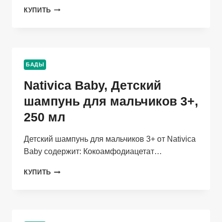
NATIVICA
КУПИТЬ
BABY,
ДЕТСКОЕ
МОЛОЧКО
ПОСЛЕ
КУПАНИЯ
БАДЫ
0+,
250
Nativica Baby, Детский
МЛ
шампунь для мальчиков 3+,
250 мл
Детский шампунь для мальчиков 3+ от Nativica
Baby содержит: Кокоамфодиацетат…
NATIVICA
КУПИТЬ
BABY,
ДЕТСКИЙ
ШАМПУНЬ
ДЛЯ
МАЛЬЧИКОВ