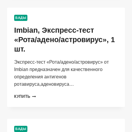
«СКРЫТАЯ
КРОВЬ
В
БАДЫ
КАЛЕ»
(FOB),
Imbian, Экспресс-тест
1
ШТ.
«Рота/адено/астровирус», 1
шт.
Экспресс-тест «Рота/адено/астровирус» от
Imbian предназначен для качественного
определения антигенов
ротавируса,аденовируса…
IMBIAN,
КУПИТЬ
ЭКСПРЕСС-
ТЕСТ
«РОТА/
АДЕНО/
АСТРОВИРУС»,
БАДЫ
1