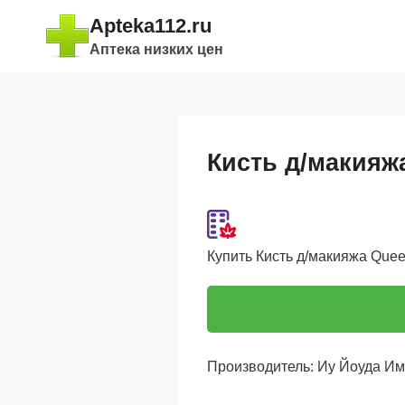
Перейти
Apteka112.ru
к
Аптека низких цен
содержимому
Кисть д/макияж
Купить Кисть д/макияжа Queen
Производитель: Иу Йоуда Им