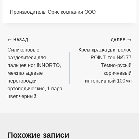
Производитель: Орис компания ООО
Навигация
НАЗАД
ДАЛЕЕ
по
Силиконовые
Крем-краска для волос
разделители для
POINT. тон №5.77
записям
пальцев ног INNORTO,
Тёмно-русый
межпальцевые
коричневый
перегородки
интенсивный 100мл
ортопедические, 1 пара,
цвет черный
Похожие записи