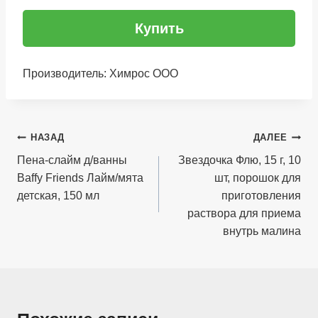
Купить
Производитель: Химрос ООО
Навигация
НАЗАД
ДАЛЕЕ
по
Пена-слайм д/ванны
Звездочка Флю, 15 г, 10
Baffy Friends Лайм/мята
шт, порошок для
записям
детская, 150 мл
приготовления
раствора для приема
внутрь малина