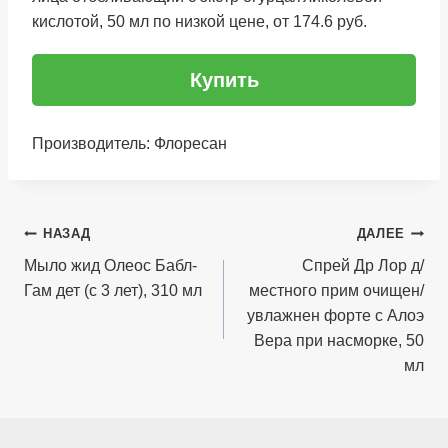
кислотой, 50 мл по низкой цене, от 174.6 руб.
Купить
Производитель: Флоресан
Навигация
НАЗАД
ДАЛЕЕ
по
Мыло жид Олеос Бабл-
Спрей Др Лор д/
Гам дет (с 3 лет), 310 мл
местного прим очищен/
записям
увлажнен форте с Алоэ
Вера при насморке, 50
мл