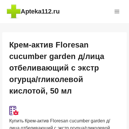
Перейти
Apteka112.ru
к
содержимому
Крем-актив Floresan
cucumber garden д/лица
отбеливающий с экстр
огурца/гликолевой
кислотой, 50 мл
Купить Крем-актив Floresan cucumber garden д/
лица отбеливающий с экстр огурца/гликолевой