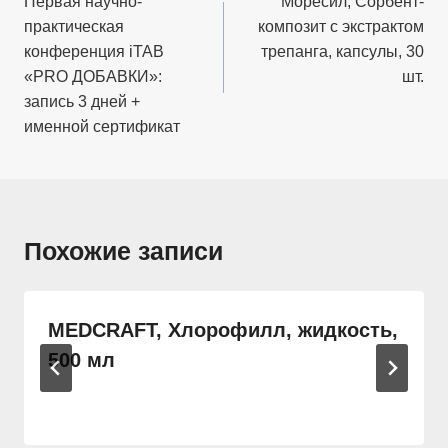
по
Первая научно-
Моресил, Сорбент-
практическая
композит с экстрактом
записям
конференция iTAB
трепанга, капсулы, 30
«PRO ДОБАВКИ»:
шт.
запись 3 дней +
именной сертификат
Похожие записи
MEDCRAFT, Хлорофилл, жидкость,
500 мл