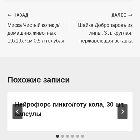
Навигация
НАЗАД
ДАЛЕЕ
по
Миска Чистый котик д/
Шайка Добропаровъ из
домашних животных
липы, 3 л, круглая,
записям
19х19х7см 0,5 л голубая
нержавеющая вставка
Похожие записи
Нейрофорс гинкго/готу кола, 30 шт,
капсулы