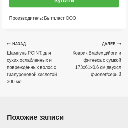
Купить
Производитель: Бытпласт ООО
Навигация
НАЗАД
ДАЛЕЕ
по
Шампунь POINT. для
Коврик Bradex д/йоги и
сухих ослабленных и
фитнеса с сумкой
записям
повреждённых волос с
173х61х0,6 см двухсл
гиалуроновой кислотой
фиолет/серый
300 мл
Похожие записи