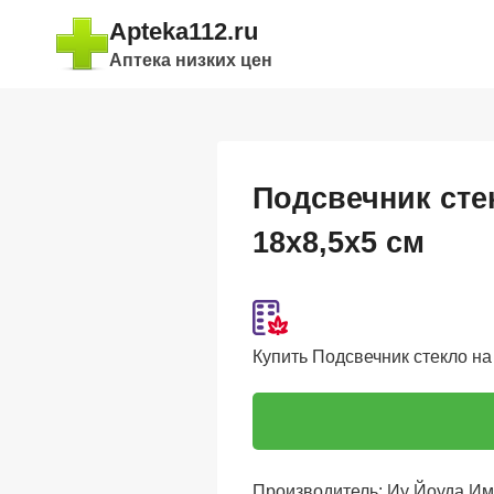
Перейти
Apteka112.ru
к
Аптека низких цен
содержимому
Подсвечник сте
18х8,5х5 см
Купить Подсвечник стекло на 
Производитель: Иу Йоуда Им