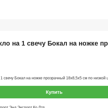
кло на 1 свечу Бокал на ножке п
1 свечу Бокал на ножке прозрачный 18х8,5х5 см по низкой це
Купить
порт Энд Экспорт Ко Лтд