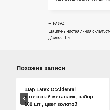
Навигация
НАЗАД
по
Шампунь Чистая линия сила/густ
д/волос, 1 л
записям
Похожие записи
Шар Latex Occidental
латексный металлик, набор
100 шт , цвет золотой