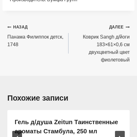
Навигация
НАЗАД
ДАЛЕЕ
по
Панама Филиппок детск,
Коврик Sangh д/йоги
1748
183×61×0,6 см
записям
двухцветный цвет
фиолетовый
Похожие записи
Гель д/душа Zeitun Таинственные
ароматы Стамбула, 250 мл