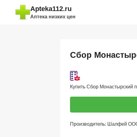
Перейти
Apteka112.ru
к
Аптека низких цен
содержимому
Сбор Монастырс
Купить Сбор Монастырский про
Производитель: Шалфей ОО