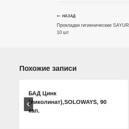
Навигация
НАЗАД
по
Прокладки гигиенические SAYURI
10 шт
записям
Похожие записи
БАД Цинк
(пиколинат),SOLOWAYS, 90
кап.