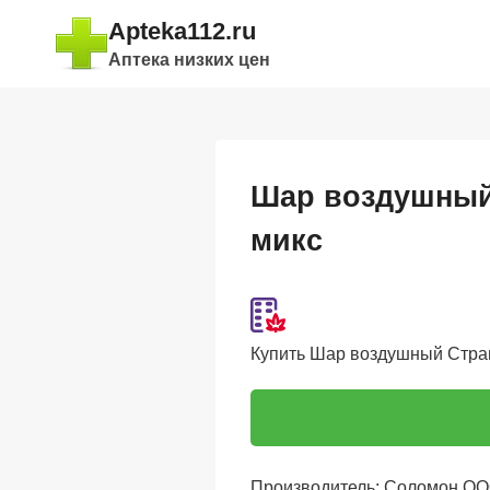
Перейти
Apteka112.ru
к
Аптека низких цен
содержимому
Шар воздушный 
микс
Купить Шар воздушный Страна
Производитель: Соломон О