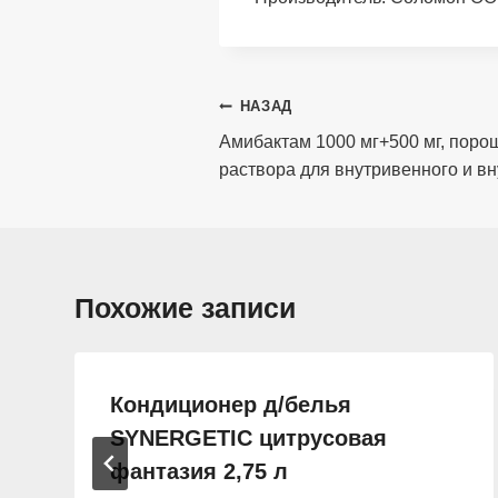
Навигация
НАЗАД
по
Амибактам 1000 мг+500 мг, поро
раствора для внутривенного и в
записям
Похожие записи
Кондиционер д/белья
SYNERGETIC цитрусовая
фантазия 2,75 л