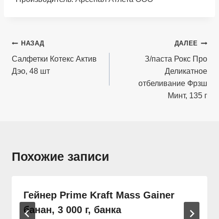
Навигация
НАЗАД
ДАЛЕЕ
по
Салфетки Котекс Актив
З/паста Рокс Про
Дэо, 48 шт
Деликатное
записям
отбеливание Фрзш
Минт, 135 г
Похожие записи
Гейнер Prime Kraft Mass Gainer
банан, 3 000 г, банка