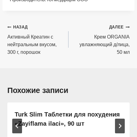
Навигация
НАЗАД
ДАЛЕЕ
по
Активный Креатин c
Крем ORGANIA
нейтральным вкусом,
увлажняющий д/лица,
записям
300 г, порошок
50 мл
Похожие записи
Turk Slim Таблетки для похудения
«Zayiflama ilaci», 90 шт