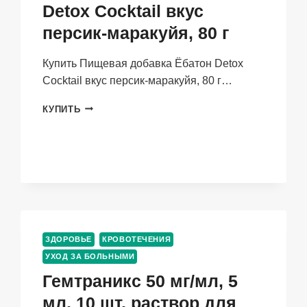
Detox Cocktail вкус
персик-маракуйя, 80 г
Купить Пищевая добавка Ёбатон Detox
Cocktail вкус персик-маракуйя, 80 г…
ПИЩЕВАЯ
КУПИТЬ
ДОБАВКА
ЁБАТОН
DETOX
COCKTAIL
ВКУС
ПЕРСИК-
МАРАКУЙЯ,
80
Г
ЗДОРОВЬЕ
КРОВОТЕЧЕНИЯ
УХОД ЗА БОЛЬНЫМИ
Гемтраникс 50 мг/мл, 5
мл, 10 шт, раствор для