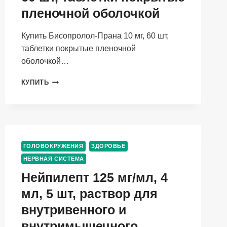
2
пленочной оболочкой
ШТ
Купить Бисопролол-Прана 10 мг, 60 шт,
таблетки покрытые пленочной
оболочкой…
БИСОПРОЛОЛ-
КУПИТЬ
ПРАНА
10
МГ,
60
ШТ,
ТАБЛЕТКИ
ГОЛОВОКРУЖЕНИЯ
ЗДОРОВЬЕ
ПОКРЫТЫЕ
НЕРВНАЯ СИСТЕМА
ПЛЕНОЧНОЙ
ОБОЛОЧКОЙ
Нейпилепт 125 мг/мл, 4
мл, 5 шт, раствор для
внутривенного и
внутримышечного