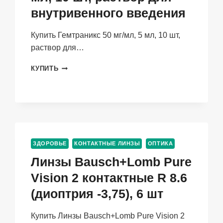
внутривенного введения
Купить Гемтраникс 50 мг/мл, 5 мл, 10 шт,
раствор для…
ГЕМТРАНИКС
КУПИТЬ
50
МГ/
МЛ,
5
МЛ,
10
ШТ,
ЗДОРОВЬЕ
КОНТАКТНЫЕ ЛИНЗЫ
ОПТИКА
РАСТВОР
ДЛЯ
Линзы Bausch+Lomb Pure
ВНУТРИВЕННОГО
Vision 2 контактные R 8.6
ВВЕДЕНИЯ
(диоптрия -3,75), 6 шт
Купить Линзы Bausch+Lomb Pure Vision 2