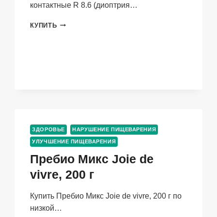
контактные R 8.6 (диоптрия…
ЛИНЗЫ
КУПИТЬ
BAUSCH+LOMB
PURE
VISION
2
КОНТАКТНЫЕ
R
8.6
(ДИОПТРИЯ
-3,75),
6
ЗДОРОВЬЕ
ШТ
НАРУШЕНИЕ ПИЩЕВАРЕНИЯ
УЛУЧШЕНИЕ ПИЩЕВАРЕНИЯ
Пребио Микс Joie de
vivre, 200 г
Купить Пребио Микс Joie de vivre, 200 г по
низкой…