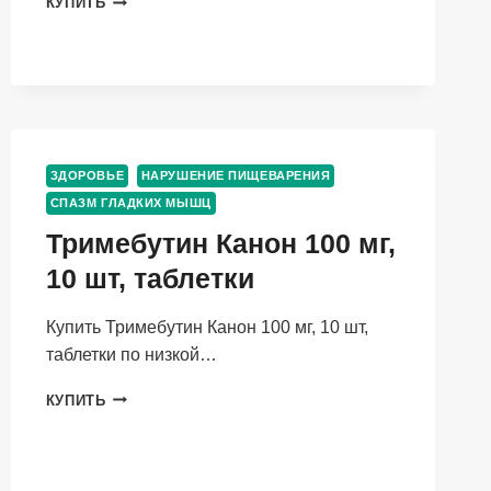
КУПИТЬ
УНГА
КОМПРЕСС
П/
ОПЕРАЦ
С
АНТИМИКРОБНЫМ
СЛОЕМ
Р
ЗДОРОВЬЕ
НАРУШЕНИЕ ПИЩЕВАРЕНИЯ
5,
СПАЗМ ГЛАДКИХ МЫШЦ
С-320
Тримебутин Канон 100 мг,
10 шт, таблетки
Купить Тримебутин Канон 100 мг, 10 шт,
таблетки по низкой…
ТРИМЕБУТИН
КУПИТЬ
КАНОН
100
МГ,
10