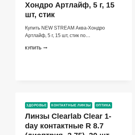
Хондро Артлайф, 5 г, 15
шт, стик
Купить NEW STREAM Аква-Хондро
Артлайф, 5 г, 15 шт, стик по…
NEW
КУПИТЬ
STREAM АКВА-
ХОНДРО
АРТЛАЙФ,
5
Г,
15
ШТ,
СТИК
ЗДОРОВЬЕ
КОНТАКТНЫЕ ЛИНЗЫ
ОПТИКА
Линзы Clearlab Clear 1-
day контактные R 8.7