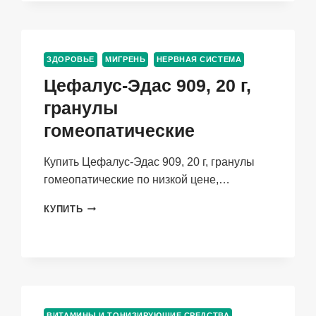
СУСПЕНЗИЯ
ДЛЯ
ПРИЕМА
ВНУТРЬ
ЗДОРОВЬЕ
МИГРЕНЬ
НЕРВНАЯ СИСТЕМА
Цефалус-Эдас 909, 20 г,
гранулы
гомеопатические
Купить Цефалус-Эдас 909, 20 г, гранулы
гомеопатические по низкой цене,…
ЦЕФАЛУС-
КУПИТЬ
ЭДАС
909,
20
Г,
ГРАНУЛЫ
ГОМЕОПАТИЧЕСКИЕ
ВИТАМИНЫ И ТОНИЗИРУЮЩИЕ СРЕДСТВА