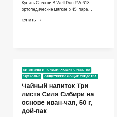
Купить Стельки B.Well Duo FW-618
ортопедические мягкие р 45, пара…
СТЕЛЬКИ
КУПИТЬ
B.WELL
DUO
FW-
618
ОРТОПЕДИЧЕСКИЕ
МЯГКИЕ
Р
45,
ПАРА
ВИТАМИНЫ И ТОНИЗИРУЮЩИЕ СРЕДСТВА
ЗДОРОВЬЕ
ОБЩЕУКРЕПЛЯЮЩИЕ СРЕДСТВА
Чайный напиток Три
листа Сила Сибири на
основе иван-чая, 50 г,
дой-пак