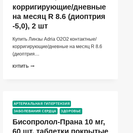
корригирующие/дневные
на месяц R 8.6 (диоптрия
-5,0), 2 шт
Купить Линзы Adria O2O2 контактные/
корригирующие/дневные на месяц R 8.6
(диоптрия…
ЛИНЗЫ
КУПИТЬ
ADRIA
O2O2
КОНТАКТНЫЕ/
КОРРИГИРУЮЩИЕ/
ДНЕВНЫЕ
НА
АРТЕРИАЛЬНАЯ ГИПЕРТЕНЗИЯ
МЕСЯЦ
ЗАБОЛЕВАНИЯ СЕРДЦА
ЗДОРОВЬЕ
R
8.6
Бисопролол-Прана 10 мг,
(ДИОПТРИЯ
60 шт, таблетки покрытые
-5,0),