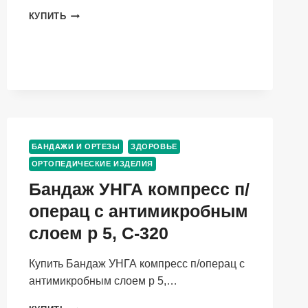
АМЛОДИПИН
КУПИТЬ
АЛКАЛОИД
5
МГ,
30
ШТ,
ТАБЛЕТКИ
БАНДАЖИ И ОРТЕЗЫ
ЗДОРОВЬЕ
ОРТОПЕДИЧЕСКИЕ ИЗДЕЛИЯ
Бандаж УНГА компресс п/
операц с антимикробным
слоем р 5, С-320
Купить Бандаж УНГА компресс п/операц с
антимикробным слоем р 5,…
БАНДАЖ