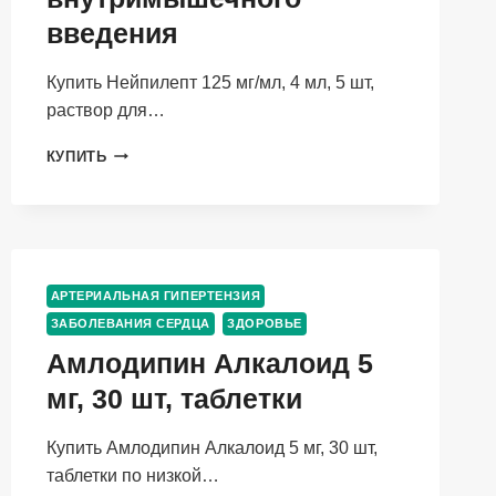
введения
Купить Нейпилепт 125 мг/мл, 4 мл, 5 шт,
раствор для…
НЕЙПИЛЕПТ
КУПИТЬ
125
МГ/
МЛ,
4
МЛ,
5
АРТЕРИАЛЬНАЯ ГИПЕРТЕНЗИЯ
ШТ,
ЗАБОЛЕВАНИЯ СЕРДЦА
ЗДОРОВЬЕ
РАСТВОР
ДЛЯ
Амлодипин Алкалоид 5
ВНУТРИВЕННОГО
мг, 30 шт, таблетки
И
ВНУТРИМЫШЕЧНОГО
ВВЕДЕНИЯ
Купить Амлодипин Алкалоид 5 мг, 30 шт,
таблетки по низкой…