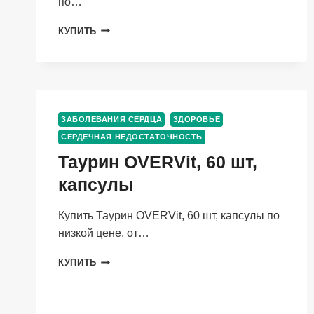
по…
КРЕМ-
КУПИТЬ
АКТИВ
ЭПИДЕРИЛ
DEMODEX
С
МЕТРОНИДАЗОЛОМ/
ТРАВАМИ
ЗАБОЛЕВАНИЯ СЕРДЦА
ЗДОРОВЬЕ
Д/
СЕРДЕЧНАЯ НЕДОСТАТОЧНОСТЬ
ЛИЦА,
100
Таурин OVERVit, 60 шт,
МЛ
капсулы
Купить Таурин OVERVit, 60 шт, капсулы по
низкой цене, от…
ТАУРИН
КУПИТЬ
OVERVIT,
60
ШТ,