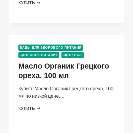
НАБОР
КУПИТЬ
ЛИНЗ
3
ADRIA
ELEGANT
BLUE
МЯГКИЕ/
КВАРТАЛЬНЫЕ
БАДЫ ДЛЯ ЗДОРОВОГО ПИТАНИЯ
0.00/8.6/14.2,
2
ЗДОРОВОЕ ПИТАНИЕ
ЗДОРОВЬЕ
ШТ
Масло Органик Грецкого
ореха, 100 мл
Купить Масло Органик Грецкого ореха, 100
мл по низкой цене,…
МАСЛО
КУПИТЬ
ОРГАНИК
ГРЕЦКОГО
ОРЕХА,
100