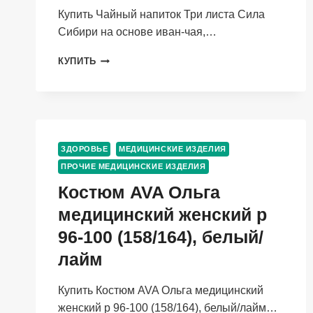
Купить Чайный напиток Три листа Сила
Сибири на основе иван-чая,…
ЧАЙНЫЙ
КУПИТЬ
НАПИТОК
ТРИ
ЛИСТА
СИЛА
СИБИРИ
НА
ЗДОРОВЬЕ
МЕДИЦИНСКИЕ ИЗДЕЛИЯ
ОСНОВЕ
ПРОЧИЕ МЕДИЦИНСКИЕ ИЗДЕЛИЯ
ИВАН-
ЧАЯ,
Костюм AVA Ольга
50
медицинский женский р
Г,
ДОЙ-
96-100 (158/164), белый/
ПАК
лайм
Купить Костюм AVA Ольга медицинский
женский р 96-100 (158/164), белый/лайм…