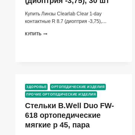
(диоптрия -3,75), 30 шт
Купить Линзы Clearlab Clear 1-day
контактные R 8.7 (диоптрия -3,75),…
ЛИНЗЫ
КУПИТЬ
CLEARLAB
CLEAR
1-
DAY
КОНТАКТНЫЕ
R
8.7
(ДИОПТРИЯ
-3,75),
ЗДОРОВЬЕ
ОРТОПЕДИЧЕСКИЕ ИЗДЕЛИЯ
30
ПРОЧИЕ ОРТОПЕДИЧЕСКИЕ ИЗДЕЛИЯ
ШТ
Стельки B.Well Duo FW-
618 ортопедические
мягкие р 45, пара