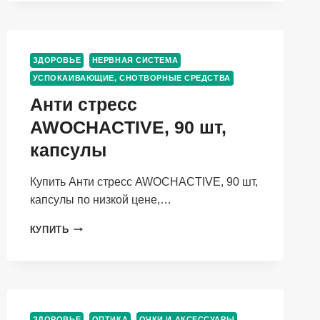
МЛ,
КАПЛИ
ГЛАЗНЫЕ
ЗДОРОВЬЕ
НЕРВНАЯ СИСТЕМА
УСПОКАИВАЮЩИЕ, СНОТВОРНЫЕ СРЕДСТВА
Анти стресс
AWOCHACTIVE, 90 шт,
капсулы
Купить Анти стресс AWOCHACTIVE, 90 шт,
капсулы по низкой цене,…
АНТИ
КУПИТЬ
СТРЕСС
AWOCHACTIVE,
90
ШТ,
КАПСУЛЫ
ЗДОРОВЬЕ
ОПТИКА
ОЧКИ И АКСЕССУАРЫ