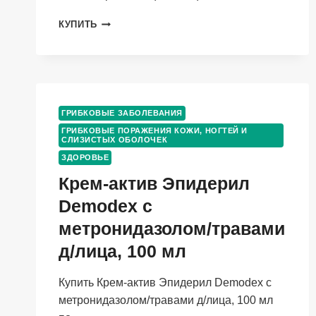
КОСТЮМ
КУПИТЬ
AVA
ОЛЬГА
МЕДИЦИНСКИЙ
ЖЕНСКИЙ
Р
96-
ГРИБКОВЫЕ ЗАБОЛЕВАНИЯ
100
ГРИБКОВЫЕ ПОРАЖЕНИЯ КОЖИ, НОГТЕЙ И
(158/164),
СЛИЗИСТЫХ ОБОЛОЧЕК
БЕЛЫЙ/
ЗДОРОВЬЕ
ЛАЙМ
Крем-актив Эпидерил
Demodex с
метронидазолом/травами
д/лица, 100 мл
Купить Крем-актив Эпидерил Demodex с
метронидазолом/травами д/лица, 100 мл