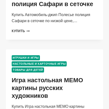
Й
полиция Сафари в сеточке
УРОВЕНЬ/7
ИГР/48
Купить Автомобиль-джип Полесье полиция
КАРТОЧЕК
Сафари в сеточке по низкой цене,…
АВТОМОБИЛЬ-
КУПИТЬ
ДЖИП
ПОЛЕСЬЕ
ПОЛИЦИЯ
САФАРИ
В
ИГРУШКИ И ИГРЫ
СЕТОЧКЕ
НАСТОЛЬНЫЕ И КАРТОЧНЫЕ ИГРЫ
ТОВАРЫ ДЛЯ ДЕТЕЙ
Игра настольная МЕМО
картины русских
художников
Купить Игра настольная МЕМО картины