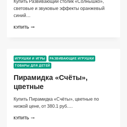
Купить Развивающий столик «Солнышко»,
световые и звуковые эффекты оранжевый
синий…
РАЗВИВАЮЩИЙ
КУПИТЬ
СТОЛИК
«СОЛНЫШКО»,
СВЕТОВЫЕ
И
ЗВУКОВЫЕ
ИГРУШКИ И ИГРЫ
РАЗВИВАЮЩИЕ ИГРУШКИ
ЭФФЕКТЫ
ТОВАРЫ ДЛЯ ДЕТЕЙ
ОРАНЖЕВЫЙ
СИНИЙ
Пирамидка «Счёты»,
БЕЛЫЙ
цветные
Купить Пирамидка «Счёты», цветные по
низкой цене, от 380.1 руб….
ПИРАМИДКА
КУПИТЬ
«СЧЁТЫ»,