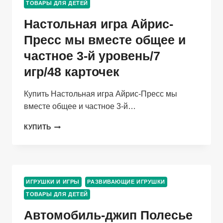
ЛЕТ,
ТОВАРЫ ДЛЯ ДЕТЕЙ
ЦВЕТА
Настольная игра Айрис-
МИКС,
51033
Пресс мы вместе общее и
BESTWAY
частное 3-й уровень/7
игр/48 карточек
Купить Настольная игра Айрис-Пресс мы
вместе общее и частное 3-й…
НАСТОЛЬНАЯ
КУПИТЬ
ИГРА
АЙРИС-
ПРЕСС
МЫ
ВМЕСТЕ
ИГРУШКИ И ИГРЫ
РАЗВИВАЮЩИЕ ИГРУШКИ
ОБЩЕЕ
ТОВАРЫ ДЛЯ ДЕТЕЙ
И
ЧАСТНОЕ
Автомобиль-джип Полесье
3-