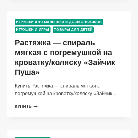
ДОМАШНИЕ
ЖИВОТНЫЕ
2
ИГРУШКИ ДЛЯ МАЛЫШЕЙ И ДОШКОЛЬНИКОВ
ПРЕДМЕТА
ИГРУШКИ И ИГРЫ
ТОВАРЫ ДЛЯ ДЕТЕЙ
Растяжка — спираль
мягкая с погремушкой на
кроватку/коляску «Зайчик
Пуша»
Купить Растяжка — спираль мягкая с
погремушкой на кроватку/коляску «Зайчик…
РАСТЯЖКА
КУПИТЬ
—
СПИРАЛЬ
МЯГКАЯ
С
ПОГРЕМУШКОЙ