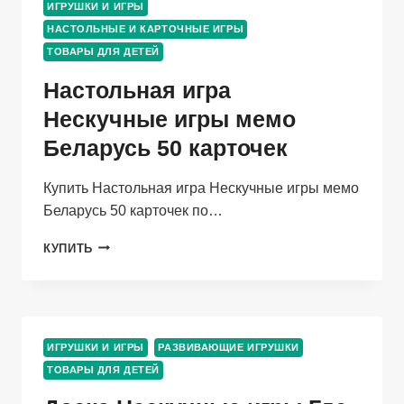
ИГРУШКИ И ИГРЫ
НА
НАСТОЛЬНЫЕ И КАРТОЧНЫЕ ИГРЫ
КРОВАТКУ/
КОЛЯСКУ
ТОВАРЫ ДЛЯ ДЕТЕЙ
«ЗАЙЧИК
Настольная игра
ПУША»
Нескучные игры мемо
Беларусь 50 карточек
Купить Настольная игра Нескучные игры мемо
Беларусь 50 карточек по…
НАСТОЛЬНАЯ
КУПИТЬ
ИГРА
НЕСКУЧНЫЕ
ИГРЫ
МЕМО
БЕЛАРУСЬ
ИГРУШКИ И ИГРЫ
РАЗВИВАЮЩИЕ ИГРУШКИ
50
ТОВАРЫ ДЛЯ ДЕТЕЙ
КАРТОЧЕК