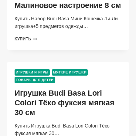
Малиновое настроение 8 см
Купить Набор Budi Basa Мини Кошечка Ли-Ли
игрушка+5 предметов одежды…
НАБОР
КУПИТЬ
BUDI
BASA
МИНИ
КОШЕЧКА
ЛИ-
ИГРУШКИ И ИГРЫ
МЯГКИЕ ИГРУШКИ
ЛИ
ТОВАРЫ ДЛЯ ДЕТЕЙ
ИГРУШКА+5
ПРЕДМЕТОВ
Игрушка Budi Basa Lori
ОДЕЖДЫ
МАЛИНОВОЕ
Colori Тёко фуксия мягкая
НАСТРОЕНИЕ
30 см
8
СМ
Купить Игрушка Budi Basa Lori Colori Тёко
фуксия мягкая 30…