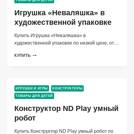
МЯГКАЯ
25
Игрушка «Неваляшка» в
СМ
художественной упаковке
Купить Игрушка «Неваляшка» в
художественной упаковке по низкой цене, от…
ИГРУШКА
КУПИТЬ
«НЕВАЛЯШКА»
В
ХУДОЖЕСТВЕННОЙ
УПАКОВКЕ
ИГРУШКИ И ИГРЫ
КОНСТРУКТОРЫ
ТОВАРЫ ДЛЯ ДЕТЕЙ
Конструктор ND Play умный
робот
Купить Конструктор ND Play умный робот по