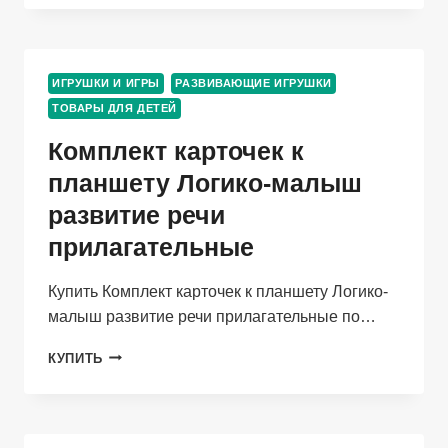
ЛЕНД
С
НАКЛЕЙКАМИ
ДОМАШНИЕ
ИГРУШКИ И ИГРЫ
РАЗВИВАЮЩИЕ ИГРУШКИ
ЖИВОТНЫЕ
ТОВАРЫ ДЛЯ ДЕТЕЙ
250
НАКЛЕЕК
Комплект карточек к
Д/
ДЕТЕЙ
планшету Логико-малыш
развитие речи
прилагательные
Купить Комплект карточек к планшету Логико-
малыш развитие речи прилагательные по…
КОМПЛЕКТ
КУПИТЬ
КАРТОЧЕК
К
ПЛАНШЕТУ
ЛОГИКО-