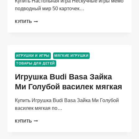
Купить Настольная игра Нескучные игры мемо
подводный мир 50 карточек…
НАСТОЛЬНАЯ
КУПИТЬ
ИГРА
НЕСКУЧНЫЕ
ИГРЫ
МЕМО
ПОДВОДНЫЙ
ИГРУШКИ И ИГРЫ
МЯГКИЕ ИГРУШКИ
МИР
ТОВАРЫ ДЛЯ ДЕТЕЙ
50
КАРТОЧЕК
Игрушка Budi Basa Зайка
Ми Голубой василек мягкая
Купить Игрушка Budi Basa Зайка Ми Голубой
василек мягкая по…
ИГРУШКА
КУПИТЬ
BUDI
BASA
ЗАЙКА