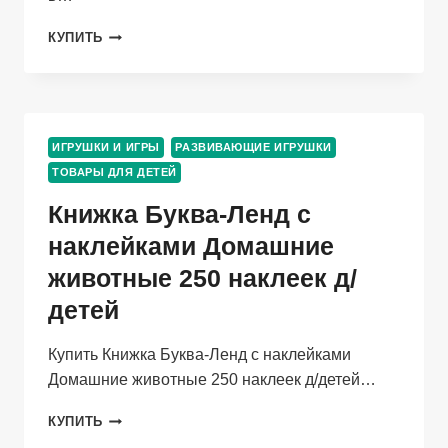
ИГРУШКА
КУПИТЬ
ПОЛЕСЬЕ
АВТОМОБИЛЬ-
КРАН
VOLVO
С
ИГРУШКИ И ИГРЫ
РАЗВИВАЮЩИЕ ИГРУШКИ
ПОВОРОТНОЙ
ТОВАРЫ ДЛЯ ДЕТЕЙ
ПЛАТФОРМОЙ
ПОЛИЦЕЙСКИЙ
Книжка Буква-Ленд с
В
СЕТОЧКЕ
наклейками Домашние
животные 250 наклеек д/
детей
Купить Книжка Буква-Ленд с наклейками
Домашние животные 250 наклеек д/детей…
КНИЖКА
КУПИТЬ
БУКВА-