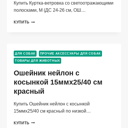
Купить Куртка-ветровка со светоотражающими
полосками, M (ДС 24-26 см, ОШ…
КУРТКА-
КУПИТЬ
ВЕТРОВКА
СО
СВЕТООТРАЖАЮЩИМИ
ПОЛОСКАМИ,
M
ДЛЯ СОБАК
ПРОЧИЕ АКСЕССУАРЫ ДЛЯ СОБАК
(ДС
ТОВАРЫ ДЛЯ ЖИВОТНЫХ
24-
26
Ошейник нейлон с
СМ,
ОШ
косынкой 15ммх25/40 см
28
красный
СМ,
ОГ
34-
Купить Ошейник нейлон с косынкой
36
15ммх25/40 см красный по низкой…
СМ)
ОШЕЙНИК
КУПИТЬ
НЕЙЛОН