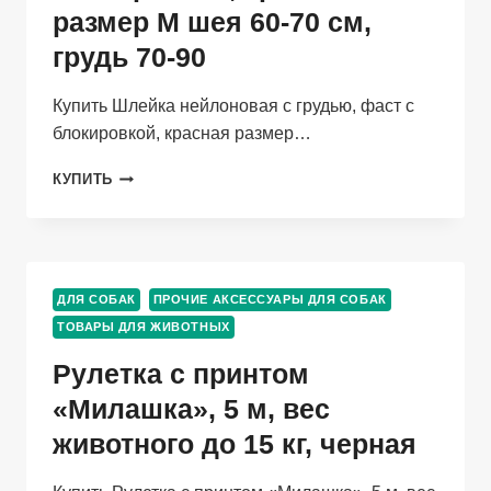
ЗЕЛЕНЫЙ
размер M шея 60-70 см,
грудь 70-90
Купить Шлейка нейлоновая с грудью, фаст с
блокировкой, красная размер…
ШЛЕЙКА
КУПИТЬ
НЕЙЛОНОВАЯ
С
ГРУДЬЮ,
ФАСТ
С
ДЛЯ СОБАК
ПРОЧИЕ АКСЕССУАРЫ ДЛЯ СОБАК
БЛОКИРОВКОЙ,
ТОВАРЫ ДЛЯ ЖИВОТНЫХ
КРАСНАЯ
РАЗМЕР
Рулетка с принтом
M
ШЕЯ
«Милашка», 5 м, вес
60-
животного до 15 кг, черная
70
СМ,
ГРУДЬ