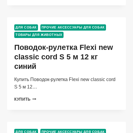
С
КОСЫНКОЙ
15ММХ25/40
СМ
ДЛЯ СОБАК
ПРОЧИЕ АКСЕССУАРЫ ДЛЯ СОБАК
КРАСНЫЙ
ТОВАРЫ ДЛЯ ЖИВОТНЫХ
Поводок-рулетка Flexi new
classic cord S 5 м 12 кг
синий
Купить Поводок-рулетка Flexi new classic cord
S 5 м 12…
ПОВОДОК-
КУПИТЬ
РУЛЕТКА
FLEXI
NEW
CLASSIC
CORD
ДЛЯ СОБАК
ПРОЧИЕ АКСЕССУАРЫ ДЛЯ СОБАК