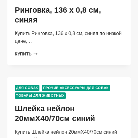
ОБХВАТ
Ринговка, 136 х 0,8 см,
ШЕИ
ОТ
синяя
39
ДО
Купить Ринговка, 136 х 0,8 см, синяя по низкой
46.
цене,…
РИНГОВКА,
КУПИТЬ
136
Х
0,8
СМ,
СИНЯЯ
ДЛЯ СОБАК
ПРОЧИЕ АКСЕССУАРЫ ДЛЯ СОБАК
ТОВАРЫ ДЛЯ ЖИВОТНЫХ
Шлейка нейлон
20ммХ40/70см синий
Купить Шлейка нейлон 20ммХ40/70см синий