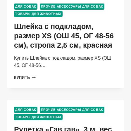
РЕГУЛИРУЕМАЯ,
ДЛЯ СОБАК
ПРОЧИЕ АКСЕССУАРЫ ДЛЯ СОБАК
ОБЩ.ОБЪЕМ
ТОВАРЫ ДЛЯ ЖИВОТНЫХ
145
СМ,
Шлейка с подкладом,
ШИРИНА
2
размер XS (ОШ 45, ОГ 48-56
СМ
см), стропа 2,5 см, красная
Купить Шлейка с подкладом, размер XS (ОШ
45, ОГ 48-56…
ШЛЕЙКА
КУПИТЬ
С
ПОДКЛАДОМ,
РАЗМЕР
XS
(ОШ
ДЛЯ СОБАК
ПРОЧИЕ АКСЕССУАРЫ ДЛЯ СОБАК
45,
ТОВАРЫ ДЛЯ ЖИВОТНЫХ
ОГ
48-
Рулетка «Гав гав», 3 м, вес
56