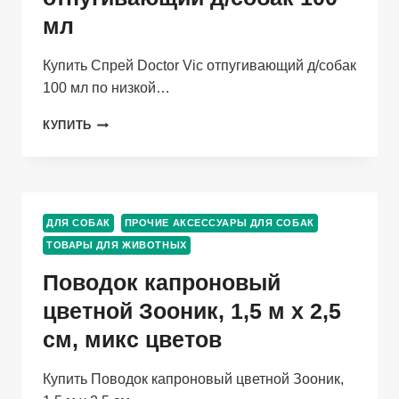
мл
Купить Спрей Doctor Vic отпугивающий д/собак
100 мл по низкой…
СПРЕЙ
КУПИТЬ
DOCTOR
VIC
ОТПУГИВАЮЩИЙ
Д/
СОБАК
ДЛЯ СОБАК
ПРОЧИЕ АКСЕССУАРЫ ДЛЯ СОБАК
100
ТОВАРЫ ДЛЯ ЖИВОТНЫХ
МЛ
Поводок капроновый
цветной Зооник, 1,5 м х 2,5
см, микс цветов
Купить Поводок капроновый цветной Зооник,