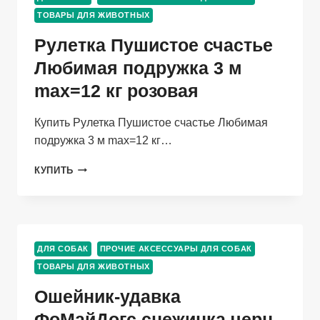
S
ТОВАРЫ ДЛЯ ЖИВОТНЫХ
5
М
Рулетка Пушистое счастье
12
КГ
Любимая подружка 3 м
СИНИЙ
max=12 кг розовая
Купить Рулетка Пушистое счастье Любимая
подружка 3 м max=12 кг…
РУЛЕТКА
КУПИТЬ
ПУШИСТОЕ
СЧАСТЬЕ
ЛЮБИМАЯ
ПОДРУЖКА
3
ДЛЯ СОБАК
ПРОЧИЕ АКСЕССУАРЫ ДЛЯ СОБАК
М
ТОВАРЫ ДЛЯ ЖИВОТНЫХ
MAX=12
КГ
Ошейник-удавка
РОЗОВАЯ
ФоМайДогс снежинка черн