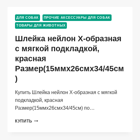
ОБХВАТ
ГРУДИ
24-
ДЛЯ СОБАК
ПРОЧИЕ АКСЕССУАРЫ ДЛЯ СОБАК
26
ТОВАРЫ ДЛЯ ЖИВОТНЫХ
СМ
Шлейка нейлон Х-образная
с мягкой подкладкой,
красная
Размер(15ммх26смх34/45см
)
Купить Шлейка нейлон Х-образная с мягкой
подкладкой, красная
Размер(15ммх26смх34/45см) по…
ШЛЕЙКА
КУПИТЬ
НЕЙЛОН
Х-
ОБРАЗНАЯ