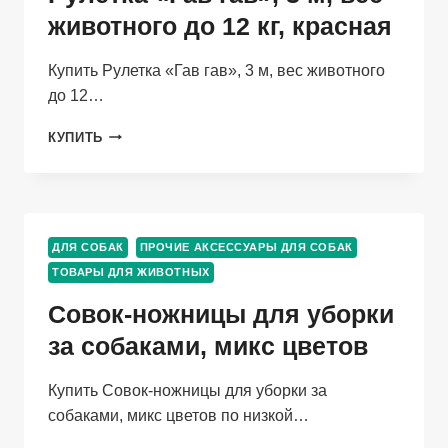
СМ),
животного до 12 кг, красная
СТРОПА
2,5
Купить Рулетка «Гав гав», 3 м, вес животного
СМ,
КРАСНАЯ
до 12…
РУЛЕТКА
КУПИТЬ
«ГАВ
ГАВ»,
3
М,
ВЕС
ДЛЯ СОБАК
ПРОЧИЕ АКСЕССУАРЫ ДЛЯ СОБАК
ЖИВОТНОГО
ТОВАРЫ ДЛЯ ЖИВОТНЫХ
ДО
12
Совок-ножницы для уборки
КГ,
КРАСНАЯ
за собаками, микс цветов
Купить Совок-ножницы для уборки за
собаками, микс цветов по низкой…