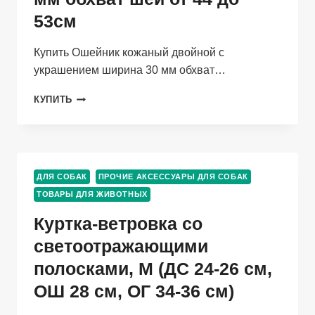
53см
Купить Ошейник кожаный двойной с
украшением ширина 30 мм обхват…
ОШЕЙНИК
КУПИТЬ
КОЖАНЫЙ
ДВОЙНОЙ
С
УКРАШЕНИЕМ
ШИРИНА
ДЛЯ СОБАК
ПРОЧИЕ АКСЕССУАРЫ ДЛЯ СОБАК
30
ТОВАРЫ ДЛЯ ЖИВОТНЫХ
ММ
ОБХВАТ
Куртка-ветровка со
ШЕИ
ОТ
светоотражающими
44
полосками, M (ДС 24-26 см,
ДО
53СМ
ОШ 28 см, ОГ 34-36 см)