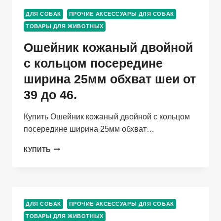
95
ДЛЯ СОБАК
ПРОЧИЕ АКСЕССУАРЫ ДЛЯ СОБАК
СМ,
ТОВАРЫ ДЛЯ ЖИВОТНЫХ
ШЛЕЙКА
МНОГОРАЗМЕРНАЯ
Ошейник кожаный двойной
25-
64
с кольцом посередине
СМ,
ширина 25мм обхват шеи от
ДЖИНС
39 до 46.
Купить Ошейник кожаный двойной с кольцом
посередине ширина 25мм обхват…
ОШЕЙНИК
КУПИТЬ
КОЖАНЫЙ
ДВОЙНОЙ
С
КОЛЬЦОМ
ПОСЕРЕДИНЕ
ДЛЯ СОБАК
ПРОЧИЕ АКСЕССУАРЫ ДЛЯ СОБАК
ШИРИНА
ТОВАРЫ ДЛЯ ЖИВОТНЫХ
25ММ