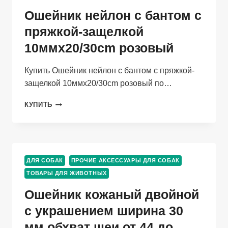
-45
Ошейник нейлон с бантом с
СМ
пряжкой-защелкой
10ммx20/30cm розовый
Купить Ошейник нейлон с бантом с пряжкой-
защелкой 10ммx20/30cm розовый по…
ОШЕЙНИК
КУПИТЬ
НЕЙЛОН
С
БАНТОМ
С
ПРЯЖКОЙ-
ДЛЯ СОБАК
ПРОЧИЕ АКСЕССУАРЫ ДЛЯ СОБАК
ЗАЩЕЛКОЙ
ТОВАРЫ ДЛЯ ЖИВОТНЫХ
10ММX20/30CM
РОЗОВЫЙ
Ошейник кожаный двойной
с украшением ширина 30
мм обхват шеи от 44 до