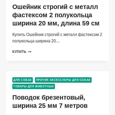
Ошейник строгий с металл
фастексом 2 полукольца
ширина 20 мм, длина 59 см
Купить Ошейник строгий с металл фастексом 2
полукольца ширина 20…
ОШЕЙНИК
КУПИТЬ
СТРОГИЙ
С
МЕТАЛЛ
ФАСТЕКСОМ
2
ДЛЯ СОБАК
ПРОЧИЕ АКСЕССУАРЫ ДЛЯ СОБАК
ПОЛУКОЛЬЦА
ТОВАРЫ ДЛЯ ЖИВОТНЫХ
ШИРИНА
20
Поводок брезентовый,
ММ,
ДЛИНА
ширина 25 мм 7 метров
59
СМ