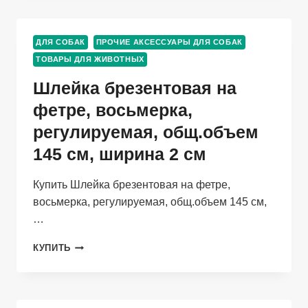
С
ШИПАМИ-
ЁЖ
ДЛЯ СОБАК
ПРОЧИЕ АКСЕССУАРЫ ДЛЯ СОБАК
30
ТОВАРЫ ДЛЯ ЖИВОТНЫХ
ММ
ОБХВ.ШЕИ
Шлейка брезентовая на
44-
53СМ
фетре, восьмерка,
регулируемая, общ.объем
145 см, ширина 2 см
Купить Шлейка брезентовая на фетре,
восьмерка, регулируемая, общ.объем 145 см,
…
ШЛЕЙКА
КУПИТЬ
БРЕЗЕНТОВАЯ
НА
ФЕТРЕ,
ВОСЬМЕРКА,