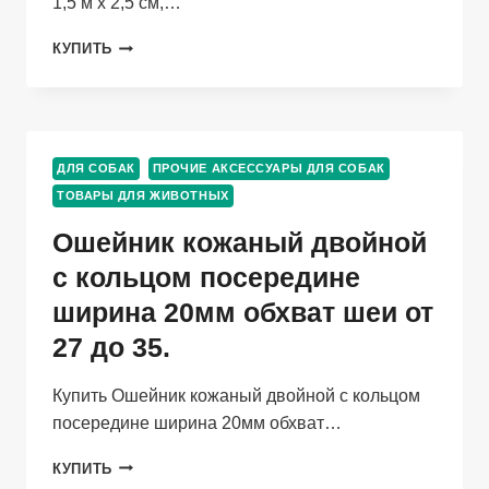
1,5 м х 2,5 см,…
ПОВОДОК
КУПИТЬ
КАПРОНОВЫЙ
ЦВЕТНОЙ
ЗООНИК,
1,5
М
ДЛЯ СОБАК
ПРОЧИЕ АКСЕССУАРЫ ДЛЯ СОБАК
Х
ТОВАРЫ ДЛЯ ЖИВОТНЫХ
2,5
СМ,
Ошейник кожаный двойной
МИКС
ЦВЕТОВ
с кольцом посередине
ширина 20мм обхват шеи от
27 до 35.
Купить Ошейник кожаный двойной с кольцом
посередине ширина 20мм обхват…
ОШЕЙНИК
КУПИТЬ
КОЖАНЫЙ