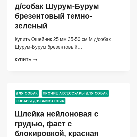
д/собак Шурум-Бурум
брезентовый темно-
зеленый
Купить Ошейник 25 мм 35-50 см M д/собак
Шурум-Бурум брезентовый…
ОШЕЙНИК
КУПИТЬ
25
ММ
35-
50
СМ
ДЛЯ СОБАК
ПРОЧИЕ АКСЕССУАРЫ ДЛЯ СОБАК
M
ТОВАРЫ ДЛЯ ЖИВОТНЫХ
Д/
СОБАК
Шлейка нейлоновая с
ШУРУМ-
БУРУМ
грудью, фаст с
БРЕЗЕНТОВЫЙ
блокировкой, красная
ТЕМНО-