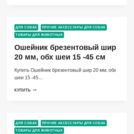
ДВОЙНОЙ
С
КОЛЬЦОМ
ПОСЕРЕДИНЕ
ДЛЯ СОБАК
ПРОЧИЕ АКСЕССУАРЫ ДЛЯ СОБАК
ШИРИНА
ТОВАРЫ ДЛЯ ЖИВОТНЫХ
20ММ
ОБХВАТ
Ошейник брезентовый шир
ШЕИ
ОТ
20 мм, обх шеи 15 -45 см
27
ДО
Купить Ошейник брезентовый шир 20 мм, обх
35.
шеи 15 -45…
ОШЕЙНИК
КУПИТЬ
БРЕЗЕНТОВЫЙ
ШИР
20
ММ,
ОБХ
ДЛЯ СОБАК
ПРОЧИЕ АКСЕССУАРЫ ДЛЯ СОБАК
ШЕИ
ТОВАРЫ ДЛЯ ЖИВОТНЫХ
15