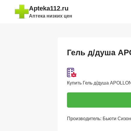
Перейти
Apteka112.ru
к
Аптека низких цен
содержимому
Гель д/душа AP
Купить Гель д/душа APOLLONIA
Производитель: Бьюти Сизо