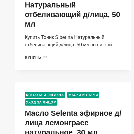
Натуральный
отбеливающий д/лица, 50
мл
Купить Тоник Siberina Натуральный
отбеливающий д/лица, 50 мл по низкой…
ТОНИК
КУПИТЬ
SIBERINA
НАТУРАЛЬНЫЙ
ОТБЕЛИВАЮЩИЙ
Д/
ЛИЦА,
50
КРАСОТА И ГИГИЕНА
МАСКИ И ПАТЧИ
МЛ
УХОД ЗА ЛИЦОМ
Масло Selenta эфирное д/
лица лемонграсс
натуральное, 30 мл