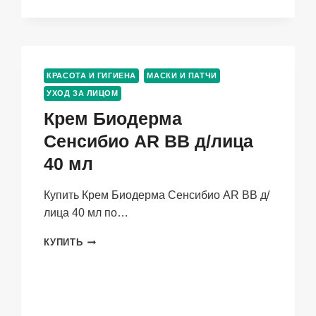
ОЧИЩАЮЩАЯ
Д/
УМЫВАНИЯ
С
ЭКСТРАКТОМ
КРАСОТА И ГИГИЕНА
МАСКИ И ПАТЧИ
ЛАЙМА,
УХОД ЗА ЛИЦОМ
150
МЛ
Крем Биодерма
Сенсибио AR ВВ д/лица
40 мл
Купить Крем Биодерма Сенсибио AR ВВ д/
лица 40 мл по…
КРЕМ
КУПИТЬ
БИОДЕРМА
СЕНСИБИО
AR
ВВ
Д/