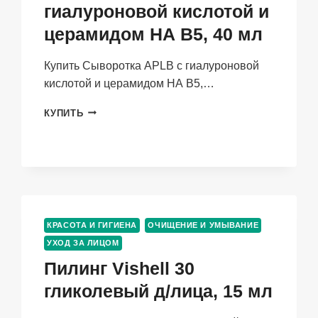
гиалуроновой кислотой и
церамидом НА В5, 40 мл
Купить Сыворотка APLB с гиалуроновой
кислотой и церамидом НА В5,…
СЫВОРОТКА
КУПИТЬ
APLB
С
ГИАЛУРОНОВОЙ
КИСЛОТОЙ
И
ЦЕРАМИДОМ
НА
В5,
КРАСОТА И ГИГИЕНА
ОЧИЩЕНИЕ И УМЫВАНИЕ
40
УХОД ЗА ЛИЦОМ
МЛ
Пилинг Vishell 30
гликолевый д/лица, 15 мл