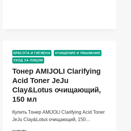
МИЦЕЛЛЯРНЫЙ
ОЧИЩАЮЩИЙ,
200
МЛ
КРАСОТА И ГИГИЕНА
ОЧИЩЕНИЕ И УМЫВАНИЕ
УХОД ЗА ЛИЦОМ
Тонер AMIJOLI Clarifying
Аcid Toner JeJu
Сlay&Lotus очищающий,
150 мл
Купить Тонер AMIJOLI Clarifying Аcid Toner
JeJu Сlay&Lotus очищающий, 150…
ТОНЕР