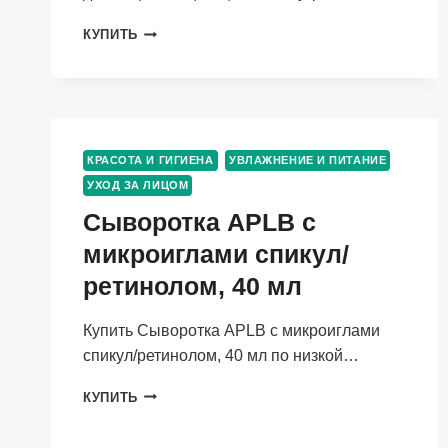
АНТИ
КУПИТЬ
АКНЕ
АЗЕЛАИН+ЦИНК
ГЕЛЬ
ДЛЯ
ЛИЦА
ОЧИЩАЮЩИЙ
КРАСОТА И ГИГИЕНА
УВЛАЖНЕНИЕ И ПИТАНИЕ
С
УХОД ЗА ЛИЦОМ
АНТИУГРЕВЫМ
КОМПЛЕКСОМ
Сыворотка APLB с
150МЛ
микроиглами спикул/
ретинолом, 40 мл
Купить Сыворотка APLB с микроиглами
спикул/ретинолом, 40 мл по низкой…
СЫВОРОТКА
КУПИТЬ
APLB
С