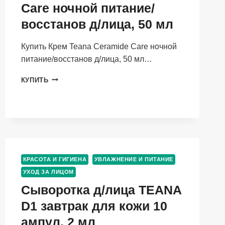
Care ночной питание/
восстанов д/лица, 50 мл
Купить Крем Teana Ceramide Care ночной
питание/восстанов д/лица, 50 мл…
КРЕМ
КУПИТЬ
TEANA
CERAMIDE
CARE
НОЧНОЙ
ПИТАНИЕ/
ВОССТАНОВ
Д/
ЛИЦА,
КРАСОТА И ГИГИЕНА
УВЛАЖНЕНИЕ И ПИТАНИЕ
50
УХОД ЗА ЛИЦОМ
МЛ
Сыворотка д/лица TEANA
D1 завтрак для кожи 10
ампул, 2 мл