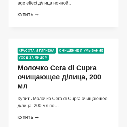
age effect д/лица ночной…
КРЕМ
КУПИТЬ
MY
ROSE
OF
BULGARIA
ANTI-
AGE
КРАСОТА И ГИГИЕНА
ОЧИЩЕНИЕ И УМЫВАНИЕ
EFFECT
УХОД ЗА ЛИЦОМ
Д/
ЛИЦА
Молочко Cera di Cupra
НОЧНОЙ
очищающее д/лица, 200
П/
МОРЩИН,
мл
50
МЛ
Купить Молочко Cera di Cupra очищающее
д/лица, 200 мл по…
МОЛОЧКО
КУПИТЬ
CERA