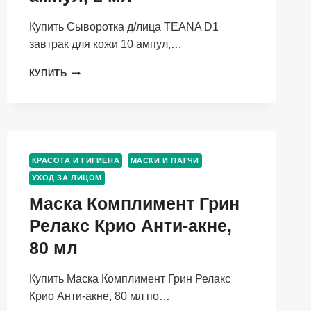
Купить Сыворотка д/лица TEANA D1
завтрак для кожи 10 ампул,…
СЫВОРОТКА
КУПИТЬ
Д/
ЛИЦА
TEANA
D1
ЗАВТРАК
ДЛЯ
КРАСОТА И ГИГИЕНА
МАСКИ И ПАТЧИ
КОЖИ
УХОД ЗА ЛИЦОМ
10
АМПУЛ,
Маска Комплимент Грин
2
Релакс Крио Анти-акне,
МЛ
80 мл
Купить Маска Комплимент Грин Релакс
Крио Анти-акне, 80 мл по…