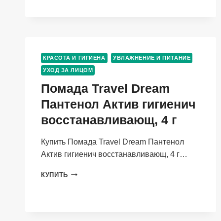
СУХОЙ
И
ЧУВСТВИТЕЛЬНОЙ
КОЖИ
ЛИЦА,
50
КРАСОТА И ГИГИЕНА
УВЛАЖНЕНИЕ И ПИТАНИЕ
МЛ
УХОД ЗА ЛИЦОМ
Помада Travel Dream
Пантенол Актив гигиенич
восстанавливающ, 4 г
Купить Помада Travel Dream Пантенол
Актив гигиенич восстанавливающ, 4 г…
ПОМАДА
КУПИТЬ
TRAVEL
DREAM
ПАНТЕНОЛ
АКТИВ