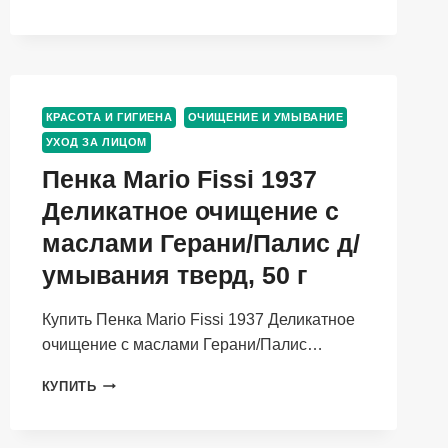
КРЕМОВ
С
РЕТИНОЛОМ
0,35
%
И
КРАСОТА И ГИГИЕНА
ОЧИЩЕНИЕ И УМЫВАНИЕ
0,15
УХОД ЗА ЛИЦОМ
%
АНТИВОЗРАСТНОЙ,
Пенка Mario Fissi 1937
RTN
Деликатное очищение с
THERAPY
RETINOL,
маслами Герани/Палис д/
MESOMATRIX|
МЕЗОМАТРИКС,
умывания тверд, 50 г
2Х30МЛ
Купить Пенка Mario Fissi 1937 Деликатное
очищение с маслами Герани/Палис…
ПЕНКА
КУПИТЬ
MARIO
FISSI
1937