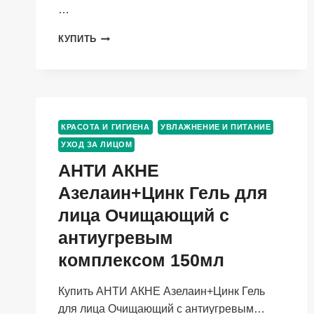
…
МАСКА
КУПИТЬ
ONME
ОБНОВЛЯЮЩАЯ
С
КОЙЕВОЙ
КИСЛОТОЙ
И
КРАСОТА И ГИГИЕНА
УВЛАЖНЕНИЕ И ПИТАНИЕ
НИАЦИНАМИДОМ
УХОД ЗА ЛИЦОМ
Д/
ЛИЦА,
АНТИ АКНЕ
100
Азелаин+Цинк Гель для
МЛ
лица Очищающий с
антиугревым
комплексом 150мл
Купить АНТИ АКНЕ Азелаин+Цинк Гель
для лица Очищающий с антиугревым…