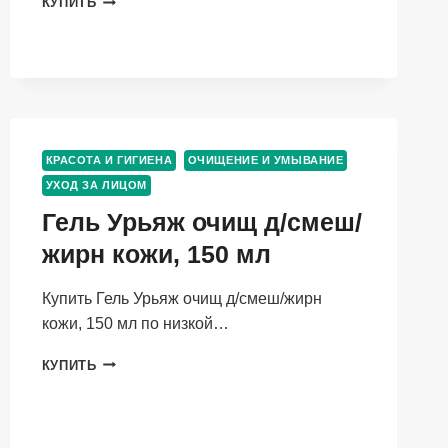
КУПИТЬ
AMIJOLI
CLARIFYING
АCID
TONER
JEJU
СLAY&LOTUS
ОЧИЩАЮЩИЙ,
150
КРАСОТА И ГИГИЕНА
ОЧИЩЕНИЕ И УМЫВАНИЕ
МЛ
УХОД ЗА ЛИЦОМ
Гель Урьяж очищ д/смеш/
жирн кожи, 150 мл
Купить Гель Урьяж очищ д/смеш/жирн
кожи, 150 мл по низкой…
ГЕЛЬ
КУПИТЬ
УРЬЯЖ
ОЧИЩ
Д/
СМЕШ/