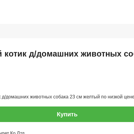
 котик д/домашних животных со
 д/домашних животных собака 23 см желтый по низкой цене,
Купить
нпет Ко Лтд