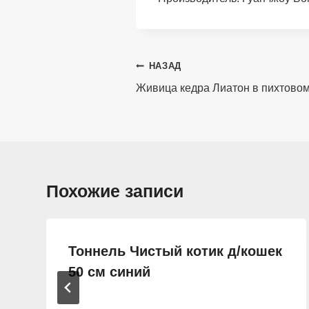
Навигация
НАЗАД
по
Живица кедра Лиатон в пихтовом
записям
Похожие записи
Тоннель Чистый котик д/кошек
50 см синий