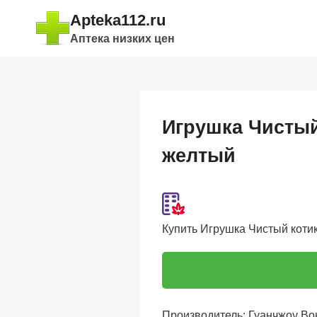
Перейти
Apteka112.ru
к
Аптека низких цен
содержимому
Игрушка Чистый
желтый
Купить Игрушка Чистый котик
Производитель: Гуанчжоу Во