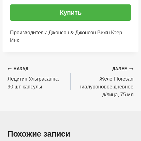
Купить
Производитель: Джонсон & Джонсон Вижн Кэер,
Инк
Навигация
НАЗАД
ДАЛЕЕ
по
Лецитин Ультрасаппс,
Желе Floresan
90 шт, капсулы
гиалуроновое дневное
записям
д/лица, 75 мл
Похожие записи