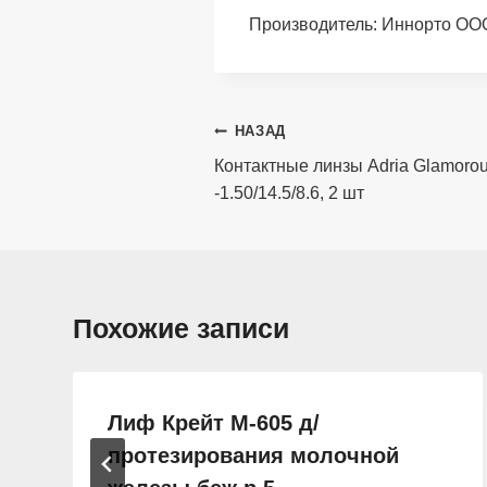
Производитель: Иннорто ОО
Навигация
НАЗАД
по
Контактные линзы Adria Glamorou
-1.50/14.5/8.6, 2 шт
записям
Похожие записи
Лиф Крейт M-605 д/
протезирования молочной