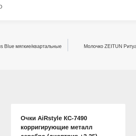
О
s Blue мягкие/квартальные
Молочко ZEITUN Ритуа
Очки AiRstyle КС-7490
корригирующие металл