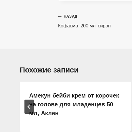
Навигация
НАЗАД
по
Кофасма, 200 мл, сироп
записям
Похожие записи
Амекун бейби крем от корочек
на голове для младенцев 50
мл, Аклен