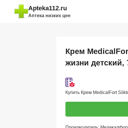
Перейти
Apteka112.ru
к
Аптека низких цен
содержимому
Крем MedicalFo
жизни детский, 
Купить Крем MedicalFort Silk
Производитель: Медикалфорт