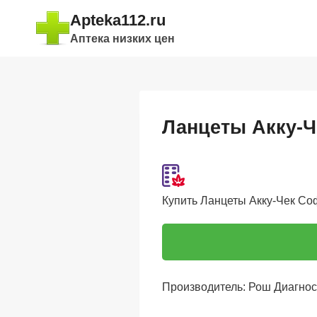
Перейти
Apteka112.ru
к
Аптека низких цен
содержимому
Ланцеты Акку-Ч
Купить Ланцеты Акку-Чек Софт
Производитель: Рош Диагнос