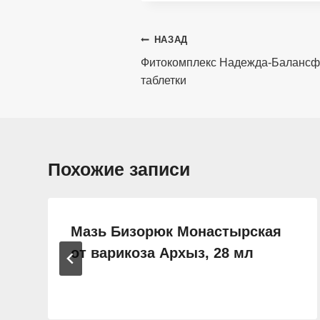
Навигация
НАЗАД
по
Фитокомплекс Надежда-Балансформ
таблетки
записям
Похожие записи
Мазь Бизорюк Монастырская
от варикоза Архыз, 28 мл