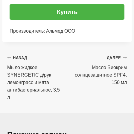
Купить
Производитель: Альмед ООО
Навигация
НАЗАД
ДАЛЕЕ
по
Мыло жидкое
Масло Биокрим
SYNERGETIC д/рук
солнцезащитное SPF4,
записям
лемонграсс и мята
150 мл
антибактериальное, 3,5
л