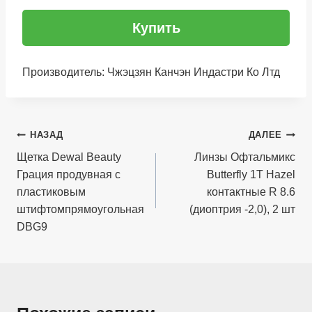
Купить
Производитель: Чжэцзян Канчэн Индастри Ко Лтд
Навигация
НАЗАД
ДАЛЕЕ
по
Щетка Dewal Beauty
Линзы Офтальмикс
Грация продувная с
Butterfly 1Т Hazel
записям
пластиковым
контактные R 8.6
штифтомпрямоугольная
(диоптрия -2,0), 2 шт
DBG9