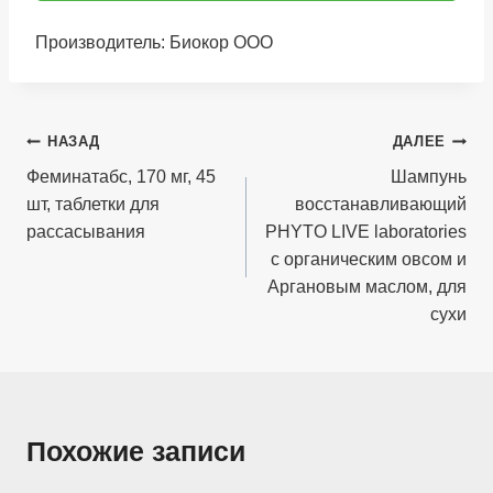
Производитель: Биокор ООО
Навигация
НАЗАД
ДАЛЕЕ
по
Феминатабс, 170 мг, 45
Шампунь
шт, таблетки для
восстанавливающий
записям
рассасывания
PHYTO LIVE laboratories
с органическим овсом и
Аргановым маслом, для
сухи
Похожие записи