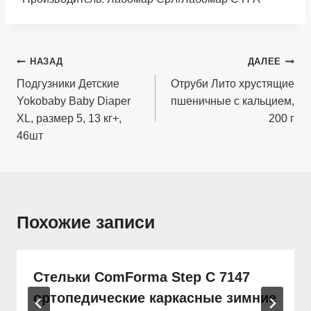
Навигация
НАЗАД
ДАЛЕЕ
по
Подгузники Детские
Отруби Лито хрустящие
Yokobaby Baby Diaper
пшеничные с кальцием,
записям
XL, размер 5, 13 кг+,
200 г
46шт
Похожие записи
Стельки ComForma Step C 7147
ортопедические каркасные зимние