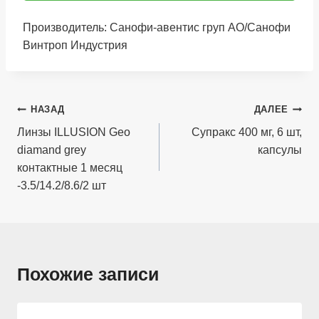
Производитель: Санофи-авентис груп АО/Санофи
Винтроп Индустрия
Навигация
НАЗАД
ДАЛЕЕ
по
Линзы ILLUSION Geo
Супракс 400 мг, 6 шт,
diamand grey
капсулы
записям
контактные 1 месяц
-3.5/14.2/8.6/2 шт
Похожие записи