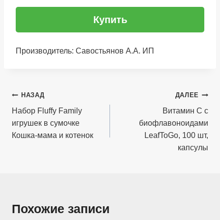
Купить
Производитель: Савостьянов А.А. ИП
Навигация
НАЗАД
ДАЛЕЕ
по
Набор Fluffy Family
Витамин С с
игрушек в сумочке
биофлавоноидами
записям
Кошка-мама и котенок
LeafToGo, 100 шт,
капсулы
Похожие записи