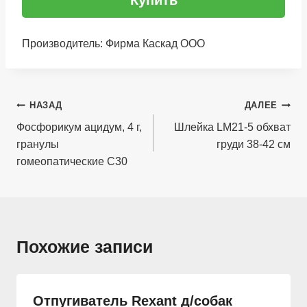
Купить
Производитель: Фирма Каскад ООО
Навигация
НАЗАД
ДАЛЕЕ
по
Фосфорикум ацидум, 4 г,
Шлейка LM21-5 обхват
гранулы
груди 38-42 см
записям
гомеопатические C30
Похожие записи
Отпугиватель Rexant д/собак