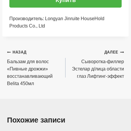
Купить
Производитель: Longyan Jinruite HouseHold
Products Co., Ltd
Навигация
НАЗАД
ДАЛЕЕ
по
Бальзам для волос
Сыворотка-филлер
«Пивные дрожжи»
Эстелар д/лица области
записям
восстанавливающий
глаз Лифтинг-эффект
Belita 450мл
Похожие записи