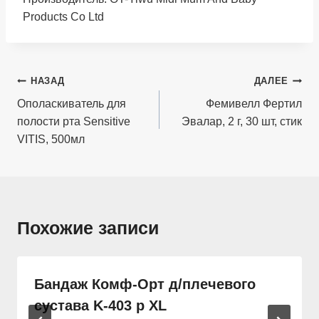
Products Co Ltd
Навигация
НАЗАД
ДАЛЕЕ
по
Ополаскиватель для
Фемивелл Фертил
полости рта Sensitive
Эвалар, 2 г, 30 шт, стик
записям
VITIS, 500мл
Похожие записи
Бандаж Комф-Орт д/плечевого
сустава K-403 р XL