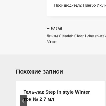
Производитель: Нингбо Иху 
Навигация
НАЗАД
по
Линзы Clearlab Clear 1-day контак
30 шт
записям
Похожие записи
Гель-лак Step in style Winter
тон № 2 7 мл