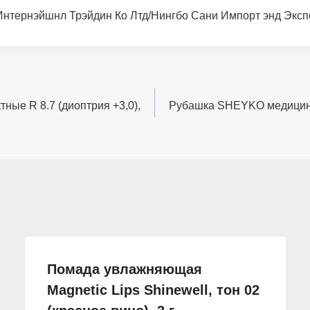
Интернэйшнл Трэйдин Ко Лтд/Нингбо Сани Импорт энд Эксп
тные R 8.7 (диоптрия +3,0),
Рубашка SHEYKO медицинс
Помада увлажняющая
Magnetic Lips Shinewell, тон 02