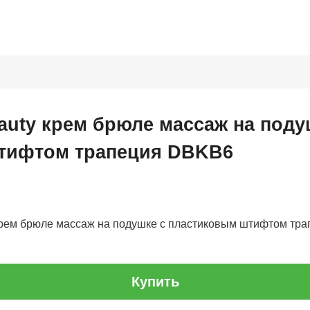
auty крем брюле массаж на поду
тифтом трапеция DBKB6
крем брюле массаж на подушке с пластиковым штифтом тра
Купить