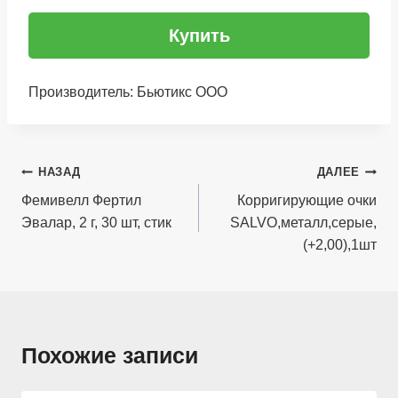
Купить
Производитель: Бьютикс ООО
Навигация
НАЗАД
ДАЛЕЕ
по
Фемивелл Фертил
Корригирующие очки
Эвалар, 2 г, 30 шт, стик
SALVO,металл,серые,
записям
(+2,00),1шт
Похожие записи