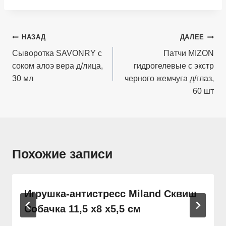
Навигация
НАЗАД
ДАЛЕЕ
по
Сыворотка SAVONRY с
Патчи MIZON
соком алоэ вера д/лица,
гидрогелевые с экстр
записям
30 мл
черного жемчуга д/глаз,
60 шт
Похожие записи
Игрушка-антистресс Miland Сквиш
Собачка 11,5 х8 х5,5 см