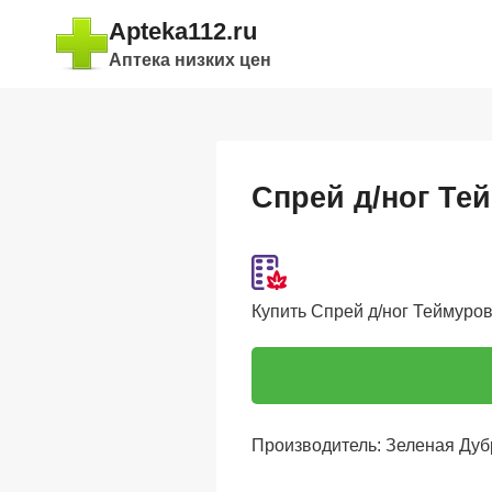
Перейти
Apteka112.ru
к
Аптека низких цен
содержимому
Спрей д/ног Те
Купить Спрей д/ног Теймурова
Производитель: Зеленая Ду