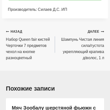
Производитель: Силаев Д.С. ИП
Навигация
НАЗАД
ДАЛЕЕ
по
Набор Queen fair кистей
Шампунь Чистая линия
Черточки 7 предметов
сила/густота
записям
чехол на кнопке
укрепляющий крапива
разноцветный
д/волос, 1 л
Похожие записи
Мяч Зообалу шерстяной фьюжн с