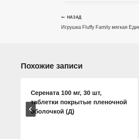
Навигация
НАЗАД
по
Игрушка Fluffy Family мягкая Еди
записям
Похожие записи
Серената 100 мг, 30 шт,
таблетки покрытые пленочной
оболочкой (Д)