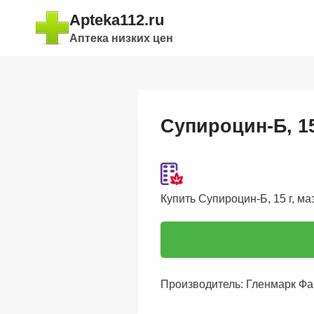
Перейти
Apteka112.ru
к
Аптека низких цен
содержимому
Супироцин-Б, 1
Купить Супироцин-Б, 15 г, ма
Производитель: Гленмарк Фа