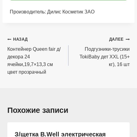
Производитель: Дилис Косметик ЗАО
Навигация
НАЗАД
ДАЛЕЕ
по
Контейнер Queen fair д/
Подгузники-трусики
декора 24
TokiBaby дет XXL (15+
записям
ячейки,19,7×13,3 см
кг), 16 шт
цвет прозрачный
Похожие записи
З/щетка B.Well электрическая