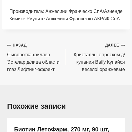
Производитель: Анжелини Франческо СпА/Азиенде
Кимике Риуните Анжелини Франческо АКРАФ СпА
Навигация
НАЗАД
ДАЛЕЕ
по
Сыворотка-филлер
Кристаллы с треском д/
Эстелар д/лица области
купания Baffy Купайся
записям
глаз Лифтинг-эффект
весело! оранжевые
Похожие записи
Биотин ЛетоФарм, 270 мг, 90 шт,