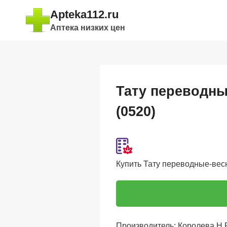
Перейти
Apteka112.ru
к
Аптека низких цен
содержимому
Тату переводны
(0520)
Купить Тату переводные-весн
Производитель: Королева Н.