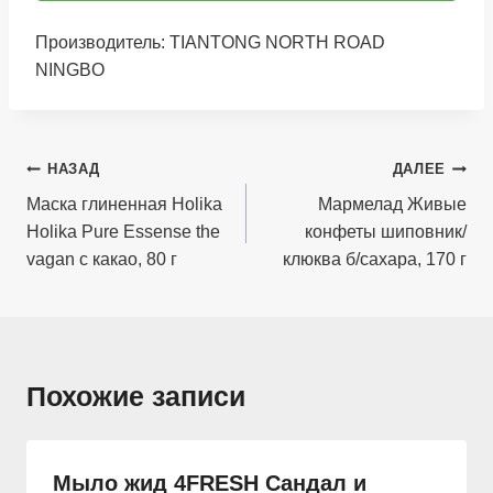
Производитель: TIANTONG NORTH ROAD
NINGBO
Навигация
НАЗАД
ДАЛЕЕ
по
Маска глиненная Holika
Мармелад Живые
Holika Pure Essense the
конфеты шиповник/
записям
vagan с какао, 80 г
клюква б/сахара, 170 г
Похожие записи
Мыло жид 4FRESH Сандал и