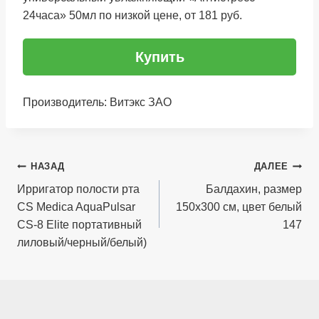
24часа» 50мл по низкой цене, от 181 руб.
Купить
Производитель: Витэкс ЗАО
Навигация
НАЗАД
ДАЛЕЕ
по
Ирригатор полости рта
Балдахин, размер
CS Medica AquaPulsar
150х300 см, цвет белый
записям
CS-8 Elite портативный
147
лиловый/черный/белый)