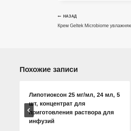
Навигация
НАЗАД
по
Крем Geltek Microbiome увлажняю
записям
Похожие записи
Липотиоксон 25 мг/мл, 24 мл, 5
шт, концентрат для
приготовления раствора для
инфузий