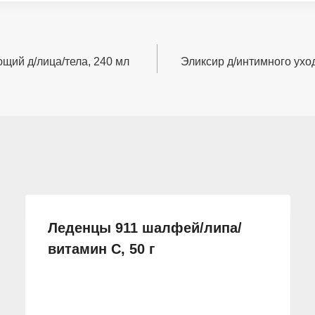
щий д/лица/тела, 240 мл
Эликсир д/интимного уход
Леденцы 911 шалфей/липа/
витамин С, 50 г