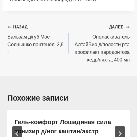
Навигация
НАЗАД
ДАЛЕЕ
по
Бальзам д/губ Мое
Ополаскиватель
Солнышко пантенол, 2,8
АлтайБио д/полости рта
записям
г
профилакт пародонтоза
кедр/пихта, 400 мл
Похожие записи
Гель-комфорт Лошадиная сила
тонизир д/ног каштан/экстр