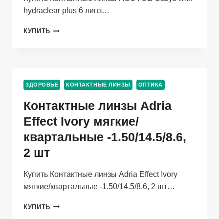
hydraclear plus 6 линз…
КОНТАКТНЫЕ
КУПИТЬ
ЛИНЗЫ
ACUVUE
OASYS
WITH
HYDRACLEAR
ЗДОРОВЬЕ
КОНТАКТНЫЕ ЛИНЗЫ
ОПТИКА
PLUS
6
Контактные линзы Adria
ЛИНЗ
R
Effect Ivory мягкие/
8,8
квартальные -1.50/14.5/8.6,
-2,00
2 шт
Купить Контактные линзы Adria Effect Ivory
мягкие/квартальные -1.50/14.5/8.6, 2 шт…
КОНТАКТНЫЕ
КУПИТЬ
ЛИНЗЫ