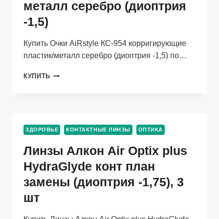
металл серебро (диоптрия
-1,5)
Купить Очки AiRstyle КС-954 корригирующие
пластик/металл серебро (диоптрия -1,5) по…
ОЧКИ
КУПИТЬ
AIRSTYLE
КС-954
КОРРИГИРУЮЩИЕ
ПЛАСТИК/
МЕТАЛЛ
ЗДОРОВЬЕ
КОНТАКТНЫЕ ЛИНЗЫ
ОПТИКА
СЕРЕБРО
(ДИОПТРИЯ
Линзы Алкон Air Optix plus
-1,5)
HydraGlyde конт план
замены (диоптрия -1,75), 3
шт