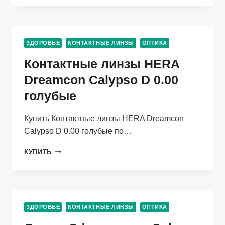
ADRIA
EFFECT
IVORY
МЯГКИЕ/
ЗДОРОВЬЕ
КОНТАКТНЫЕ ЛИНЗЫ
ОПТИКА
КВАРТАЛЬНЫЕ
-1.50/14.5/8.6,
Контактные линзы HERA
2
ШТ
Dreamcon Calypso D 0.00
голубые
Купить Контактные линзы HERA Dreamcon
Calypso D 0.00 голубые по…
КОНТАКТНЫЕ
КУПИТЬ
ЛИНЗЫ
HERA
DREAMCON
CALYPSO
D
ЗДОРОВЬЕ
КОНТАКТНЫЕ ЛИНЗЫ
ОПТИКА
0.00
ГОЛУБЫЕ