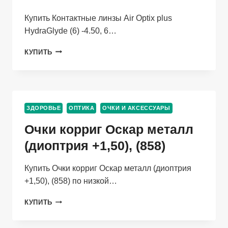
Купить Контактные линзы Air Optix plus
HydraGlyde (6) -4.50, 6…
КОНТАКТНЫЕ
КУПИТЬ
ЛИНЗЫ
AIR
OPTIX
PLUS
HYDRAGLYDE
ЗДОРОВЬЕ
ОПТИКА
ОЧКИ И АКСЕССУАРЫ
(6)
-4.50,
Очки корриг Оскар металл
6
ШТ
(диоптрия +1,50), (858)
Купить Очки корриг Оскар металл (диоптрия
+1,50), (858) по низкой…
ОЧКИ
КУПИТЬ
КОРРИГ
ОСКАР