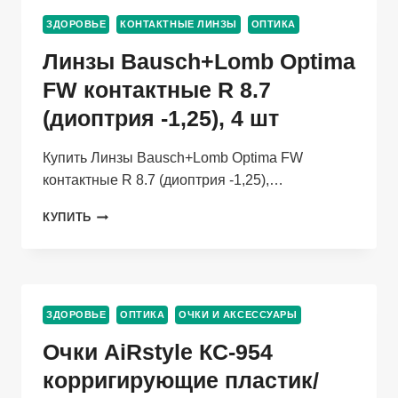
КОРРИГИРУЮЩИЕ/
ЗДОРОВЬЕ
КОНТАКТНЫЕ ЛИНЗЫ
ОПТИКА
ДНЕВНЫЕ/
ЕЖЕКВАРТАЛЬНЫЕ
Линзы Bausch+Lomb Optima
-1.50/14.0/8.6,
2
FW контактные R 8.7
ШТ
(диоптрия -1,25), 4 шт
Купить Линзы Bausch+Lomb Optima FW
контактные R 8.7 (диоптрия -1,25),…
ЛИНЗЫ
КУПИТЬ
BAUSCH+LOMB
OPTIMA
FW
КОНТАКТНЫЕ
R
ЗДОРОВЬЕ
ОПТИКА
ОЧКИ И АКСЕССУАРЫ
8.7
(ДИОПТРИЯ
Очки AiRstyle КС-954
-1,25),
4
корригирующие пластик/
ШТ