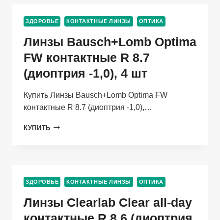
МЯГКИЕ/
КОРРИГИРУЮЩИЕ/
ЗДОРОВЬЕ
КОНТАКТНЫЕ ЛИНЗЫ
ОПТИКА
ЕЖЕКВАРТАЛЬНЫЕ
-3.00/14.0/8.6,
Линзы Bausch+Lomb Optima
4
ШТ
FW контактные R 8.7
(диоптрия -1,0), 4 шт
Купить Линзы Bausch+Lomb Optima FW
контактные R 8.7 (диоптрия -1,0),…
ЛИНЗЫ
КУПИТЬ
BAUSCH+LOMB
OPTIMA
FW
КОНТАКТНЫЕ
R
ЗДОРОВЬЕ
КОНТАКТНЫЕ ЛИНЗЫ
ОПТИКА
8.7
(ДИОПТРИЯ
Линзы Clearlab Clear all-day
-1,0),
4
контактные R 8.6 (диоптрия