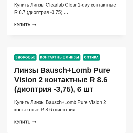
ШТ
Купить Линзы Clearlab Clear 1-day контактные
R 8.7 (диоптрия -3,75),…
ЛИНЗЫ
КУПИТЬ
CLEARLAB
CLEAR
1-
DAY
КОНТАКТНЫЕ
ЗДОРОВЬЕ
КОНТАКТНЫЕ ЛИНЗЫ
ОПТИКА
R
8.7
Линзы Bausch+Lomb Pure
(ДИОПТРИЯ
-3,75),
Vision 2 контактные R 8.6
30
(диоптрия -3,75), 6 шт
ШТ
Купить Линзы Bausch+Lomb Pure Vision 2
контактные R 8.6 (диоптрия…
ЛИНЗЫ
КУПИТЬ
BAUSCH+LOMB
PURE