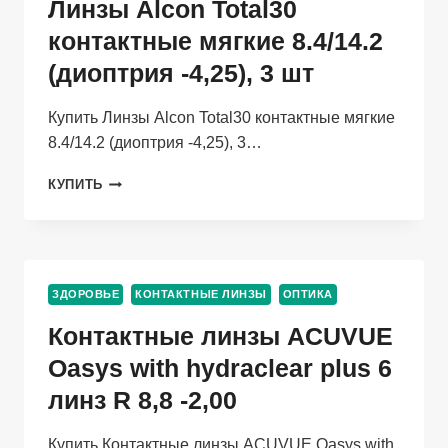
Линзы Alcon Total30
контактные мягкие 8.4/14.2
(диоптрия -4,25), 3 шт
Купить Линзы Alcon Total30 контактные мягкие
8.4/14.2 (диоптрия -4,25), 3…
ЛИНЗЫ
КУПИТЬ
ALCON
TOTAL30
КОНТАКТНЫЕ
МЯГКИЕ
8.4/14.2
ЗДОРОВЬЕ
КОНТАКТНЫЕ ЛИНЗЫ
ОПТИКА
(ДИОПТРИЯ
-4,25),
Контактные линзы ACUVUE
3
ШТ
Oasys with hydraclear plus 6
линз R 8,8 -2,00
Купить Контактные линзы ACUVUE Oasys with