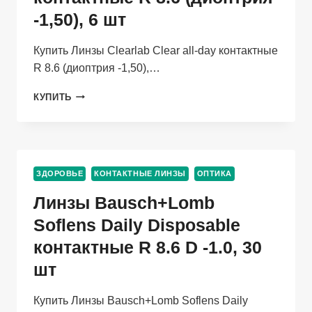
ШТ
-1,50), 6 шт
Купить Линзы Clearlab Clear all-day контактные
R 8.6 (диоптрия -1,50),…
ЛИНЗЫ
КУПИТЬ
CLEARLAB
CLEAR
ALL-
DAY
КОНТАКТНЫЕ
ЗДОРОВЬЕ
КОНТАКТНЫЕ ЛИНЗЫ
ОПТИКА
R
8.6
Линзы Bausch+Lomb
(ДИОПТРИЯ
-1,50),
Soflens Daily Disposable
6
контактные R 8.6 D -1.0, 30
ШТ
шт
Купить Линзы Bausch+Lomb Soflens Daily