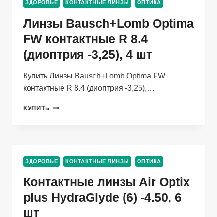
ЗДОРОВЬЕ
КОНТАКТНЫЕ ЛИНЗЫ
ОПТИКА
Линзы Bausch+Lomb Optima
FW контактные R 8.4
(диоптрия -3,25), 4 шт
Купить Линзы Bausch+Lomb Optima FW
контактные R 8.4 (диоптрия -3,25),…
ЛИНЗЫ
КУПИТЬ
BAUSCH+LOMB
OPTIMA
FW
КОНТАКТНЫЕ
R
ЗДОРОВЬЕ
КОНТАКТНЫЕ ЛИНЗЫ
ОПТИКА
8.4
(ДИОПТРИЯ
Контактные линзы Air Optix
-3,25),
4
plus HydraGlyde (6) -4.50, 6
ШТ
шт