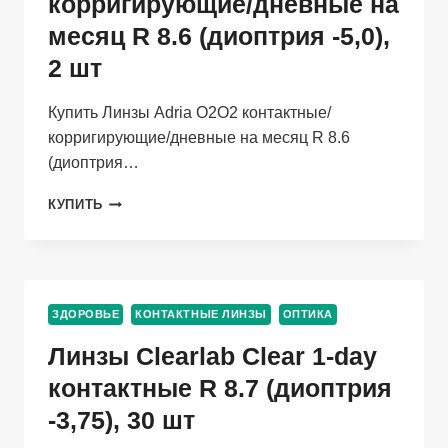
корригирующие/дневные на
месяц R 8.6 (диоптрия -5,0),
2 шт
Купить Линзы Adria O2O2 контактные/
корригирующие/дневные на месяц R 8.6
(диоптрия…
ЛИНЗЫ
КУПИТЬ
ADRIA
O2O2
КОНТАКТНЫЕ/
КОРРИГИРУЮЩИЕ/
ДНЕВНЫЕ
ЗДОРОВЬЕ
КОНТАКТНЫЕ ЛИНЗЫ
ОПТИКА
НА
МЕСЯЦ
Линзы Clearlab Clear 1-day
R
8.6
контактные R 8.7 (диоптрия
(ДИОПТРИЯ
-3,75), 30 шт
-5,0),
2