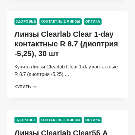
EFFECT
TOPAZ
МЯГКИЕ/
ЗДОРОВЬЕ
КОНТАКТНЫЕ ЛИНЗЫ
ОПТИКА
КВАРТАЛЬНЫЕ
-2.00/14.5/8.6,
Линзы Clearlab Clear 1-day
2
ШТ
контактные R 8.7 (диоптрия
-5,25), 30 шт
Купить Линзы Clearlab Clear 1-day контактные
R 8.7 (диоптрия -5,25),…
ЛИНЗЫ
КУПИТЬ
CLEARLAB
CLEAR
1-
DAY
КОНТАКТНЫЕ
ЗДОРОВЬЕ
КОНТАКТНЫЕ ЛИНЗЫ
ОПТИКА
R
8.7
Линзы Clearlab Clear55 А
(ДИОПТРИЯ