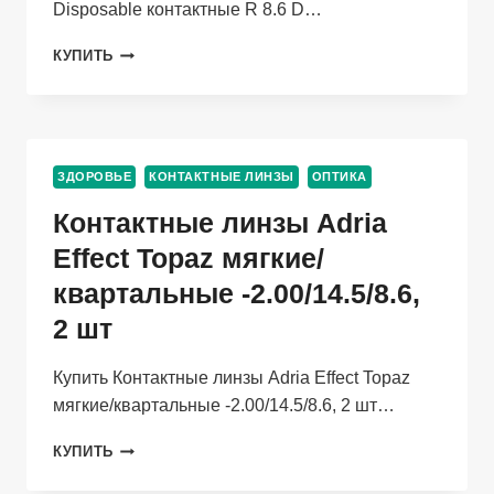
Disposable контактные R 8.6 D…
ЛИНЗЫ
КУПИТЬ
BAUSCH+LOMB
SOFLENS
DAILY
DISPOSABLE
КОНТАКТНЫЕ
ЗДОРОВЬЕ
КОНТАКТНЫЕ ЛИНЗЫ
ОПТИКА
R
8.6
Контактные линзы Adria
D
-1.0,
Effect Topaz мягкие/
30
квартальные -2.00/14.5/8.6,
ШТ
2 шт
Купить Контактные линзы Adria Effect Topaz
мягкие/квартальные -2.00/14.5/8.6, 2 шт…
КОНТАКТНЫЕ
КУПИТЬ
ЛИНЗЫ
ADRIA