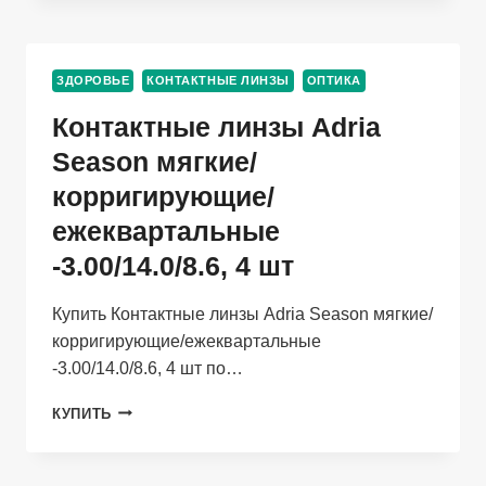
SPORT
КОНТАКТНЫЕ/
КОРРИГИРУЮЩИЕ/
ДНЕВНЫЕ
ЗДОРОВЬЕ
КОНТАКТНЫЕ ЛИНЗЫ
ОПТИКА
НА
МЕСЯЦ
Контактные линзы Adria
(ДИОПТРИЯ
-1,25),
Season мягкие/
6
корригирующие/
ШТ
ежеквартальные
-3.00/14.0/8.6, 4 шт
Купить Контактные линзы Adria Season мягкие/
корригирующие/ежеквартальные
-3.00/14.0/8.6, 4 шт по…
КОНТАКТНЫЕ
КУПИТЬ
ЛИНЗЫ
ADRIA
SEASON