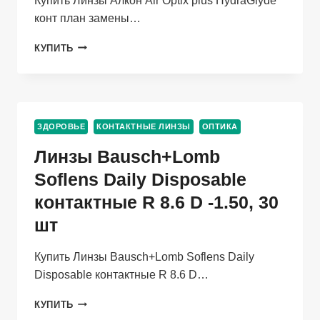
Купить Линзы Алкон Air Optix plus HydraGlyde
конт план замены…
ЛИНЗЫ
КУПИТЬ
АЛКОН
AIR
OPTIX
PLUS
HYDRAGLYDE
ЗДОРОВЬЕ
КОНТАКТНЫЕ ЛИНЗЫ
ОПТИКА
КОНТ
ПЛАН
Линзы Bausch+Lomb
ЗАМЕНЫ
(ДИОПТРИЯ
Soflens Daily Disposable
-1,75),
контактные R 8.6 D -1.50, 30
3
ШТ
шт
Купить Линзы Bausch+Lomb Soflens Daily
Disposable контактные R 8.6 D…
ЛИНЗЫ
КУПИТЬ
BAUSCH+LOMB