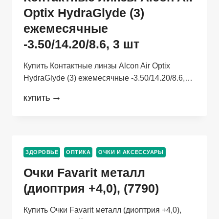
2
Optix HydraGlyde (3)
ШТ
ежемесячные
-3.50/14.20/8.6, 3 шт
Купить Контактные линзы Alcon Air Optix
HydraGlyde (3) ежемесячные -3.50/14.20/8.6,…
КОНТАКТНЫЕ
КУПИТЬ
ЛИНЗЫ
ALCON
AIR
OPTIX
HYDRAGLYDE
ЗДОРОВЬЕ
ОПТИКА
ОЧКИ И АКСЕССУАРЫ
(3)
ЕЖЕМЕСЯЧНЫЕ
Очки Favarit металл
-3.50/14.20/8.6,
3
(диоптрия +4,0), (7790)
ШТ
Купить Очки Favarit металл (диоптрия +4,0),