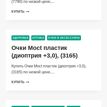
(7790) по низкой цене,…
ОЧКИ
КУПИТЬ
FAVARIT
МЕТАЛЛ
(ДИОПТРИЯ
+4,0),
(7790)
ЗДОРОВЬЕ
ОПТИКА
ОЧКИ И АКСЕССУАРЫ
Очки Moct пластик
(диоптрия +3,0), (3165)
Купить Очки Moct пластик (диоптрия +3,0),
(3165) по низкой цене,…
ОЧКИ
КУПИТЬ
MOCT
ПЛАСТИК
(ДИОПТРИЯ
+3,0),
(3165)