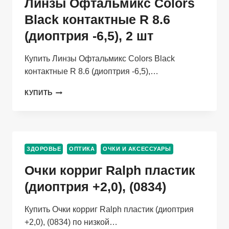
Линзы Офтальмикс Colors
Black контактные R 8.6
(диоптрия -6,5), 2 шт
Купить Линзы Офтальмикс Colors Black
контактные R 8.6 (диоптрия -6,5),…
ЛИНЗЫ
КУПИТЬ
ОФТАЛЬМИКС
COLORS
BLACK
КОНТАКТНЫЕ
R
ЗДОРОВЬЕ
ОПТИКА
ОЧКИ И АКСЕССУАРЫ
8.6
(ДИОПТРИЯ
Очки корриг Ralph пластик
-6,5),
2
(диоптрия +2,0), (0834)
ШТ
Купить Очки корриг Ralph пластик (диоптрия
+2,0), (0834) по низкой…