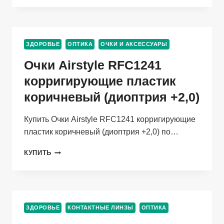
SOFLENS
DAILY
DISPOSABLE
КОНТАКТНЫЕ
ЗДОРОВЬЕ
ОПТИКА
ОЧКИ И АКСЕССУАРЫ
R
8.6
Очки Airstyle RFC1241
D
-1.50,
корригирующие пластик
30
коричневый (диоптрия +2,0)
ШТ
Купить Очки Airstyle RFC1241 корригирующие
пластик коричневый (диоптрия +2,0) по…
ОЧКИ
КУПИТЬ
AIRSTYLE
RFC1241
КОРРИГИРУЮЩИЕ
ПЛАСТИК
КОРИЧНЕВЫЙ
ЗДОРОВЬЕ
КОНТАКТНЫЕ ЛИНЗЫ
ОПТИКА
(ДИОПТРИЯ
+2,0)