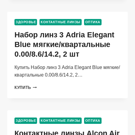
VISION
2
КОНТАКТНЫЕ
ЗДОРОВЬЕ
КОНТАКТНЫЕ ЛИНЗЫ
ОПТИКА
R
8.6
Набор линз 3 Adria Elegant
(ДИОПТРИЯ
-3,75),
Blue мягкие/квартальные
6
0.00/8.6/14.2, 2 шт
ШТ
Купить Набор линз 3 Adria Elegant Blue мягкие/
квартальные 0.00/8.6/14.2, 2…
НАБОР
КУПИТЬ
ЛИНЗ
3
ADRIA
ELEGANT
BLUE
ЗДОРОВЬЕ
КОНТАКТНЫЕ ЛИНЗЫ
ОПТИКА
МЯГКИЕ/
КВАРТАЛЬНЫЕ
Контактные линзы Alcon Air
0.00/8.6/14.2,