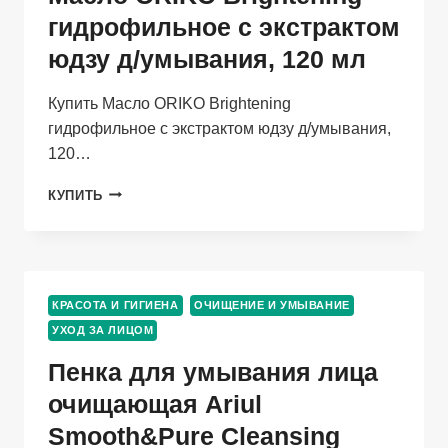
гидрофильное с экстрактом
юдзу д/умывания, 120 мл
Купить Масло ORIKO Brightening
гидрофильное с экстрактом юдзу д/умывания,
120…
МАСЛО
КУПИТЬ
ORIKO
BRIGHTENING
ГИДРОФИЛЬНОЕ
С
ЭКСТРАКТОМ
КРАСОТА И ГИГИЕНА
ОЧИЩЕНИЕ И УМЫВАНИЕ
ЮДЗУ
УХОД ЗА ЛИЦОМ
Д/
УМЫВАНИЯ,
Пенка для умывания лица
120
МЛ
очищающая Ariul
Smooth&Pure Cleansing