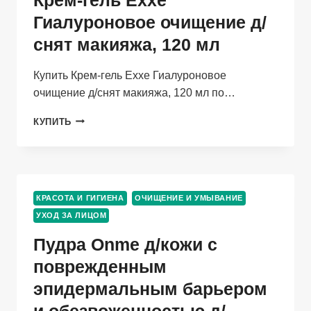
И
Гиалуроновое очищение д/
СКЛОННОЙ
снят макияжа, 120 мл
К
АЛЛЕРГИИ,
200
Купить Крем-гель Exxe Гиалуроновое
МЛ
очищение д/снят макияжа, 120 мл по…
КРЕМ-
КУПИТЬ
ГЕЛЬ
EXXE
ГИАЛУРОНОВОЕ
ОЧИЩЕНИЕ
Д/
КРАСОТА И ГИГИЕНА
ОЧИЩЕНИЕ И УМЫВАНИЕ
СНЯТ
УХОД ЗА ЛИЦОМ
МАКИЯЖА,
120
Пудра Onme д/кожи с
МЛ
поврежденным
эпидермальным барьером
и обезвоженностью д/