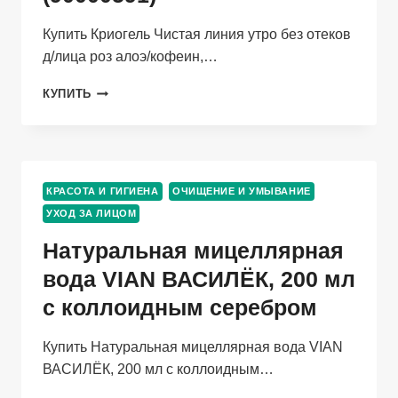
Купить Криогель Чистая линия утро без отеков
д/лица роз алоэ/кофеин,…
КРИОГЕЛЬ
КУПИТЬ
ЧИСТАЯ
ЛИНИЯ
УТРО
БЕЗ
ОТЕКОВ
КРАСОТА И ГИГИЕНА
ОЧИЩЕНИЕ И УМЫВАНИЕ
Д/
УХОД ЗА ЛИЦОМ
ЛИЦА
РОЗ
Натуральная мицеллярная
АЛОЭ/
КОФЕИН,
вода VIAN ВАСИЛЁК, 200 мл
45
с коллоидным серебром
МЛ,
(90000591)
Купить Натуральная мицеллярная вода VIAN
ВАСИЛЁК, 200 мл с коллоидным…