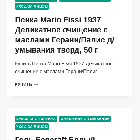
КОЖА
УХОД ЗА ЛИЦОМ
Д/
СНЯТ
Пенка Mario Fissi 1937
МАКИЯЖ,
150
Деликатное очищение с
МЛ
маслами Герани/Палис д/
умывания тверд, 50 г
Купить Пенка Mario Fissi 1937 Деликатное
очищение с маслами Герани/Палис…
ПЕНКА
КУПИТЬ
MARIO
FISSI
1937
ДЕЛИКАТНОЕ
ОЧИЩЕНИЕ
КРАСОТА И ГИГИЕНА
ОЧИЩЕНИЕ И УМЫВАНИЕ
С
УХОД ЗА ЛИЦОМ
МАСЛАМИ
ГЕРАНИ/
Гель Ecocraft Белый
ПАЛИС