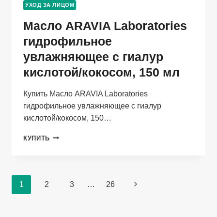
УХОД ЗА ЛИЦОМ
100
МЛ
Масло ARAVIA Laboratories
гидрофильное
увлажняющее с гиалур
кислотой/кокосом, 150 мл
Купить Масло ARAVIA Laboratories
гидрофильное увлажняющее с гиалур
кислотой/кокосом, 150…
МАСЛО
КУПИТЬ
ARAVIA
LABORATORIES
ГИДРОФИЛЬНОЕ
УВЛАЖНЯЮЩЕЕ
Навигация
1
2
3
…
26
Следующая
С
ГИАЛУР
по
страница
КИСЛОТОЙ/
страницам
КОКОСОМ,