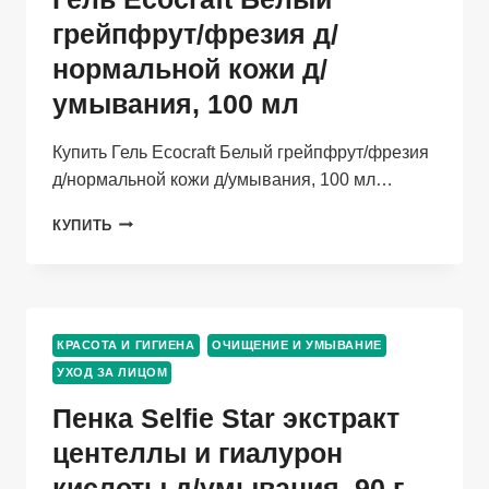
Д/
грейпфрут/фрезия д/
УМЫВАНИЯ
нормальной кожи д/
ТВЕРД,
50
умывания, 100 мл
Г
Купить Гель Ecocraft Белый грейпфрут/фрезия
д/нормальной кожи д/умывания, 100 мл…
ГЕЛЬ
КУПИТЬ
ECOCRAFT
БЕЛЫЙ
ГРЕЙПФРУТ/
ФРЕЗИЯ
Д/
КРАСОТА И ГИГИЕНА
ОЧИЩЕНИЕ И УМЫВАНИЕ
НОРМАЛЬНОЙ
УХОД ЗА ЛИЦОМ
КОЖИ
Д/
Пенка Selfie Star экстракт
УМЫВАНИЯ,
100
центеллы и гиалурон
МЛ
кислоты д/умывания, 90 г