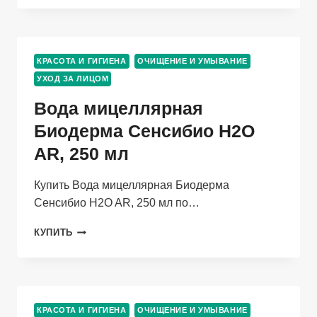
ARSUA
ЖИРНАЯ
И
КОМБИНИРОВАННАЯ
КРАСОТА И ГИГИЕНА
ОЧИЩЕНИЕ И УМЫВАНИЕ
КОЖА
УХОД ЗА ЛИЦОМ
Д/
СНЯТ
Вода мицеллярная
МАКИЯЖ,
150
Биодерма Сенсибио H2O
МЛ
AR, 250 мл
Купить Вода мицеллярная Биодерма
Сенсибио H2O AR, 250 мл по…
ВОДА
КУПИТЬ
МИЦЕЛЛЯРНАЯ
БИОДЕРМА
СЕНСИБИО
H2O
AR,
КРАСОТА И ГИГИЕНА
ОЧИЩЕНИЕ И УМЫВАНИЕ
250