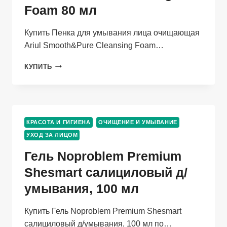
Foam 80 мл
Купить Пенка для умывания лица очищающая
Ariul Smooth&Pure Cleansing Foam…
ПЕНКА
КУПИТЬ
ДЛЯ
УМЫВАНИЯ
ЛИЦА
ОЧИЩАЮЩАЯ
ARIUL
КРАСОТА И ГИГИЕНА
ОЧИЩЕНИЕ И УМЫВАНИЕ
SMOOTH&PURE
УХОД ЗА ЛИЦОМ
CLEANSING
FOAM
Гель Noproblem Premium
80
МЛ
Shesmart салициловый д/
умывания, 100 мл
Купить Гель Noproblem Premium Shesmart
салициловый д/умывания, 100 мл по…