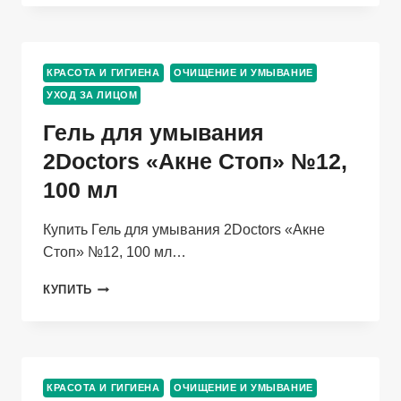
ПЮРТЕ
ТЕРМАЛЬ
УНИВЕРСАЛЬНОЕ
ОЧИЩ
КРАСОТА И ГИГИЕНА
ОЧИЩЕНИЕ И УМЫВАНИЕ
3В1
УХОД ЗА ЛИЦОМ
Д/
ЧУВСТВ
Гель для умывания
КОЖИ,
200
2Doctors «Акне Стоп» №12,
МЛ
100 мл
Купить Гель для умывания 2Doctors «Акне
Стоп» №12, 100 мл…
ГЕЛЬ
КУПИТЬ
ДЛЯ
УМЫВАНИЯ
2DOCTORS
«АКНЕ
СТОП»
КРАСОТА И ГИГИЕНА
ОЧИЩЕНИЕ И УМЫВАНИЕ
№12,