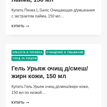
Купить Пенка L.Sanic Очищающая д/умывания
с экстрактом лайма, 150 мл…
ПЕНКА
КУПИТЬ
L.SANIC
ОЧИЩАЮЩАЯ
Д/
УМЫВАНИЯ
С
КРАСОТА И ГИГИЕНА
ОЧИЩЕНИЕ И УМЫВАНИЕ
ЭКСТРАКТОМ
УХОД ЗА ЛИЦОМ
ЛАЙМА,
150
Гель Урьяж очищ д/смеш/
МЛ
жирн кожи, 150 мл
Купить Гель Урьяж очищ д/смеш/жирн кожи,
150 мл по низкой…
ГЕЛЬ
КУПИТЬ
УРЬЯЖ