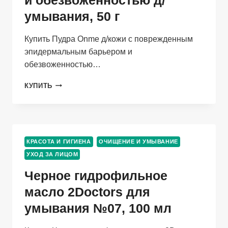
умывания, 50 г
Купить Пудра Onme д/кожи с поврежденным
эпидермальным барьером и
обезвоженностью…
ПУДРА
КУПИТЬ
ONME
Д/
КОЖИ
С
ПОВРЕЖДЕННЫМ
КРАСОТА И ГИГИЕНА
ОЧИЩЕНИЕ И УМЫВАНИЕ
ЭПИДЕРМАЛЬНЫМ
УХОД ЗА ЛИЦОМ
БАРЬЕРОМ
И
Черное гидрофильное
ОБЕЗВОЖЕННОСТЬЮ
Д/
масло 2Doctors для
УМЫВАНИЯ,
умывания №07, 100 мл
50
Г