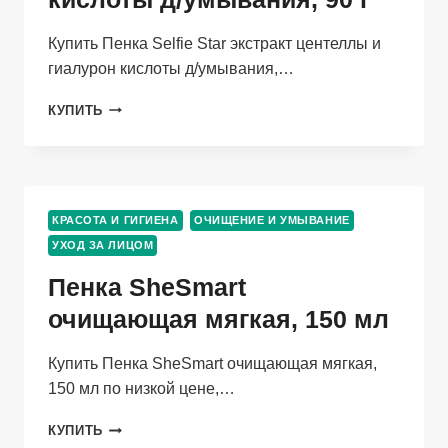
Купить Пенка Selfie Star экстракт центеллы и
гиалурон кислоты д/умывания,…
ПЕНКА
КУПИТЬ
SELFIE
STAR
ЭКСТРАКТ
ЦЕНТЕЛЛЫ
И
КРАСОТА И ГИГИЕНА
ОЧИЩЕНИЕ И УМЫВАНИЕ
ГИАЛУРОН
УХОД ЗА ЛИЦОМ
КИСЛОТЫ
Д/
Пенка SheSmart
УМЫВАНИЯ,
90
очищающая мягкая, 150 мл
Г
Купить Пенка SheSmart очищающая мягкая,
150 мл по низкой цене,…
ПЕНКА
КУПИТЬ
SHESMART