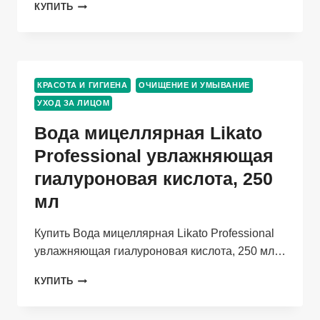
НАТУРАЛЬНАЯ
КУПИТЬ
МИЦЕЛЛЯРНАЯ
ВОДА
VIAN
ВАСИЛЁК,
200
КРАСОТА И ГИГИЕНА
ОЧИЩЕНИЕ И УМЫВАНИЕ
МЛ
УХОД ЗА ЛИЦОМ
С
КОЛЛОИДНЫМ
Вода мицеллярная Likato
СЕРЕБРОМ
Professional увлажняющая
гиалуроновая кислота, 250
мл
Купить Вода мицеллярная Likato Professional
увлажняющая гиалуроновая кислота, 250 мл…
ВОДА
КУПИТЬ
МИЦЕЛЛЯРНАЯ
LIKATO