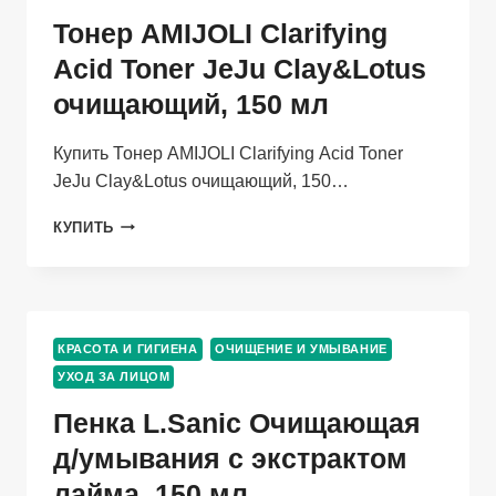
Тонер AMIJOLI Clarifying
Аcid Toner JeJu Сlay&Lotus
очищающий, 150 мл
Купить Тонер AMIJOLI Clarifying Аcid Toner
JeJu Сlay&Lotus очищающий, 150…
ТОНЕР
КУПИТЬ
AMIJOLI
CLARIFYING
АCID
TONER
JEJU
КРАСОТА И ГИГИЕНА
ОЧИЩЕНИЕ И УМЫВАНИЕ
СLAY&LOTUS
УХОД ЗА ЛИЦОМ
ОЧИЩАЮЩИЙ,
150
Пенка L.Sanic Очищающая
МЛ
д/умывания с экстрактом
лайма, 150 мл