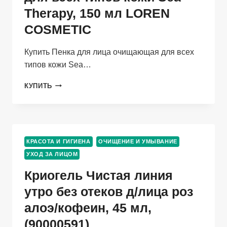
Therapy, 150 мл LOREN
COSMETIC
Купить Пенка для лица очищающая для всех
типов кожи Sea…
ПЕНКА
КУПИТЬ
ДЛЯ
ЛИЦА
ОЧИЩАЮЩАЯ
ДЛЯ
ВСЕХ
КРАСОТА И ГИГИЕНА
ОЧИЩЕНИЕ И УМЫВАНИЕ
ТИПОВ
УХОД ЗА ЛИЦОМ
КОЖИ
SEA
Криогель Чистая линия
THERAPY,
150
утро без отеков д/лица роз
МЛ
алоэ/кофеин, 45 мл,
LOREN
COSMETIC
(90000591)