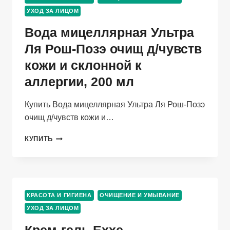
КОЖИ,
УХОД ЗА ЛИЦОМ
TM
SAVONRY,
Вода мицеллярная Ультра
150МЛ
Ля Рош-Позэ очищ д/чувств
кожи и склонной к
аллергии, 200 мл
Купить Вода мицеллярная Ультра Ля Рош-Позэ
очищ д/чувств кожи и…
ВОДА
КУПИТЬ
МИЦЕЛЛЯРНАЯ
УЛЬТРА
ЛЯ
РОШ-
ПОЗЭ
КРАСОТА И ГИГИЕНА
ОЧИЩЕНИЕ И УМЫВАНИЕ
ОЧИЩ
УХОД ЗА ЛИЦОМ
Д/
ЧУВСТВ
Крем-гель Exxe
КОЖИ